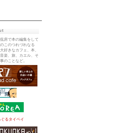
ut
侃房で本の編集をして
のこのつれづれなる
大好きなカフェ、本、
音楽、旅、カエル、そ
事のことなど。