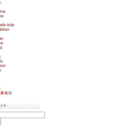
k
ema
ma
with kids
bition
an
se
ea
c
ic
oor
p
k
記事表示
rch