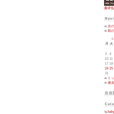
書肆侃
Nav
次
前
<
月
火
3
4
10
11
17
18
24
25
31
ト
過
注目
Cat
bab