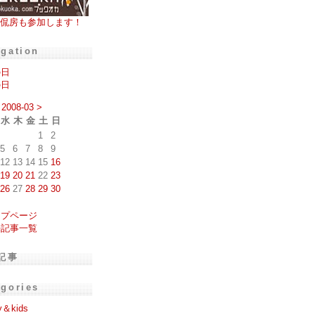
侃房も参加します！
igation
の日
の日
2008-03
>
水
木
金
土
日
1
2
5
6
7
8
9
12
13
14
15
16
19
20
21
22
23
26
27
28
29
30
ップページ
去記事一覧
記事
egories
y＆kids