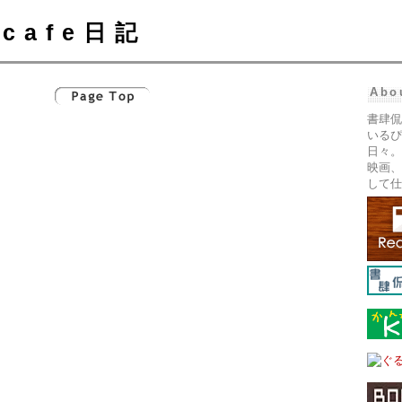
cafe日記
Abo
書肆侃
いるぴ
日々。
映画、
して仕