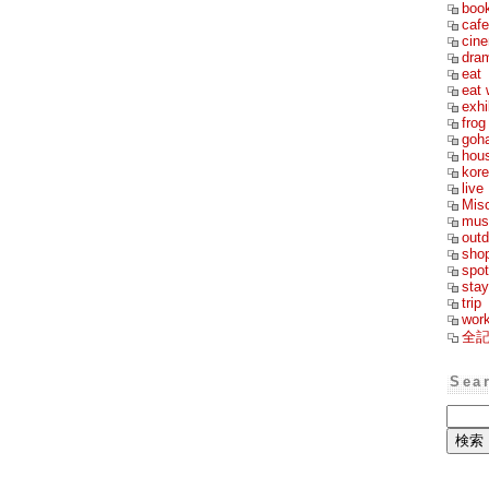
boo
cafe
cin
dra
eat
eat 
exhi
frog
goh
hou
kor
live
Mis
mus
outd
sho
spot
stay
trip
wor
全
Sea