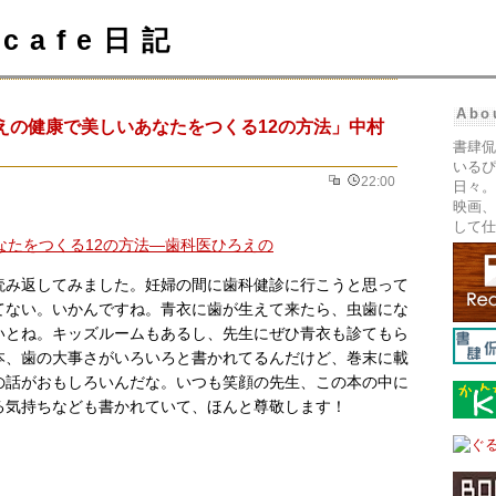
cafe日記
Abo
えの健康で美しいあなたをつくる12の方法」中村
書肆侃
いるぴ
22:00
日々。
映画、
して仕
読み返してみました。妊婦の間に歯科健診に行こうと思って
てない。いかんですね。青衣に歯が生えて来たら、虫歯にな
いとね。キッズルームもあるし、先生にぜひ青衣も診てもら
本、歯の大事さがいろいろと書かれてるんだけど、巻末に載
の話がおもしろいんだな。いつも笑顔の先生、この本の中に
る気持ちなども書かれていて、ほんと尊敬します！