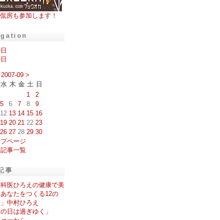
侃房も参加します！
igation
の日
の日
2007-09
>
水
木
金
土
日
1
2
5
6
7
8
9
12
13
14
15
16
19
20
21
22
23
26
27
28
29
30
ップページ
去記事一覧
記事
歯科医ひろえの健康で美
あなたをつくる12の
法」中村ひろえ
春の日は過ぎゆく」