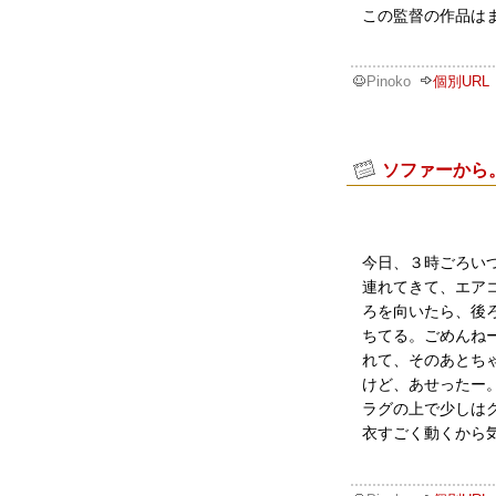
この監督の作品は
Pinoko
個別URL
ソファーから
今日、３時ごろい
連れてきて、エア
ろを向いたら、後
ちてる。ごめんね
れて、そのあとち
けど、あせったー
ラグの上で少しは
衣すごく動くから