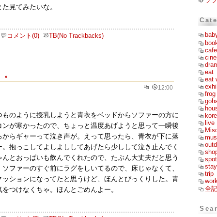
ソ
また見てみたいな。
Cat
bab
コメント(0)
TB(No Trackbacks)
boo
cafe
cin
dra
eat
。。
eat 
exhi
12:00
frog
goh
hou
つものように授乳しようと青衣をベッドからソファーの方に
kor
live
コンが寒かったので、ちょっと温度あげようと思って一瞬後
Mis
ろからギャーって泣き声が。えって思ったら、青衣が下に落
mus
outd
ー。抱っこしてよしよししてあげたら少しして泣き止んでく
sho
ゃんとおっぱいも飲んでくれたので、たぶん大丈夫だと思う
spot
stay
。ソファーのすぐ前にラグをしいてるので、床じゃなくて、
trip
クッションになってたと思うけど、ほんとびっくりした。青
wor
全
気をつけなくちゃ。ほんとごめんよー。
Sea