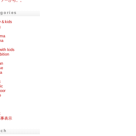
ファーから。。
egories
y＆kids
k
ema
ma
with kids
bition
an
se
ea
c
ic
oor
p
k
記事表示
rch