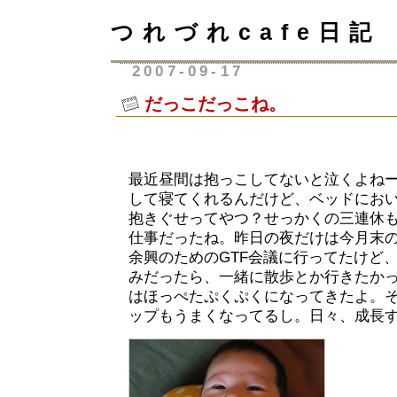
つれづれcafe日記
2007-09-17
だっこだっこね。
最近昼間は抱っこしてないと泣くよね
して寝てくれるんだけど、ベッドにお
抱きぐせってやつ？せっかくの三連休
仕事だったね。昨日の夜だけは今月末
余興のためのGTF会議に行ってたけど
みだったら、一緒に散歩とか行きたか
はほっぺたぷくぷくになってきたよ。
ップもうまくなってるし。日々、成長