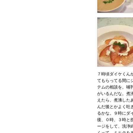
７時頃ダイケくん
てもらってる間に
テムの相談を。哺
がいるんだな。煮
えたら、煮沸した
んだ後とかよく吐
るかな。９時にダ
後、０時、３時と
ージをして、洗浄
くって、ミルクを