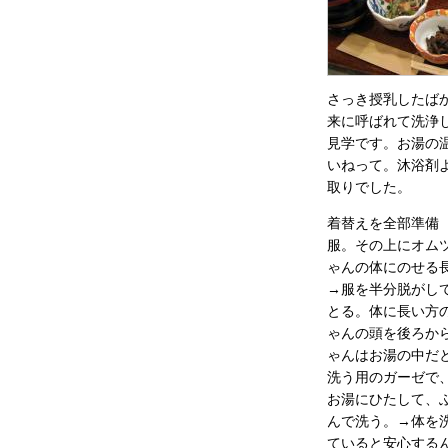
さっき授乳したば
来に呼ばれて洗浄
見学です。お湯の
いねって。沐浴剤
取りでした。
着替えを全部準備
服。その上にオム
ゃんの体にのせる
→服を半分脱がし
とる。体に長い方
ゃんの頭を後ろか
ゃんはお湯の中だ
洗う用のガーゼで
お湯にひたして、
んで洗う。→体を
ていると安心する