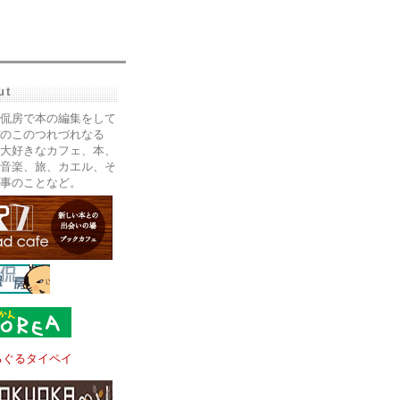
ut
侃房で本の編集をして
のこのつれづれなる
大好きなカフェ、本、
音楽、旅、カエル、そ
事のことなど。