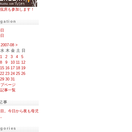
侃房も参加します！
igation
の日
の日
2007-08
>
水
木
金
土
日
1
2
3
4
5
8
9
10
11
12
15
16
17
18
19
22
23
24
25
26
29
30
31
ップページ
去記事一覧
記事
日目。今日から夜も母児
室。
egories