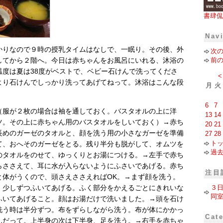
書肆侃
Nav
かりなので９時の授乳タイムはなしで、一眠り。その後、外
次
前
してから２階へ。今日は赤ちゃんをお風呂にいれる、沐浴の
温度は夏は38度がベストで、ベビー石けんで洗ってくださ
<
より石けんでしっかり洗ってあげてねって。沐浴はこんな段
月
火
6
7
（服が２枚の場合は袖を通しておく。バスタオルの上に洋
13
14
ツ。その上に赤ちゃん用のバスタオルをしいておく）→赤ち
20
21
長めのガーゼのタオルと、顔を洗う用の小さなガーゼを準備
27
28
ト
て、おへそのガーゼをとる。残り半分も脱がして、オムツを
過
のタオルをのせて、ゆっくりとお湯につける。→左手で赤ち
らささえて、耳に水が入らないようにふさいであげる。赤ち
注目
と体がうくので、頭さえささえればOK。→まず顔を洗う。
３
、少しずつふいてあげる。ふく部分をかえるごとにきれいな
同
ふいてあげること。顔はお湯だけで洗いました。→頭を石け
洗う時は半分ずつ。布をずらしながら洗う。布が体にかかっ
Cat
んだって。上半身の次は下半身、足を洗う。→右手を赤ちゃ