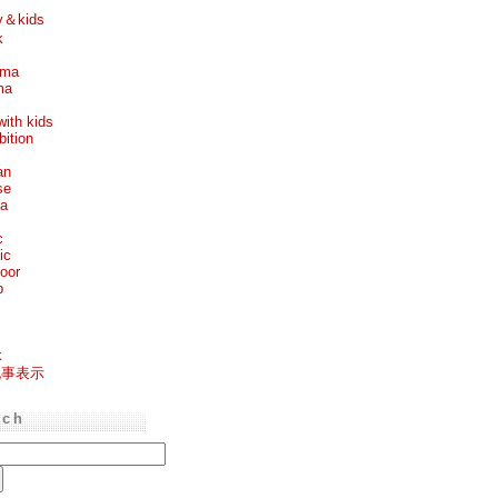
y＆kids
k
ema
ma
with kids
bition
an
se
ea
c
ic
oor
p
k
記事表示
rch