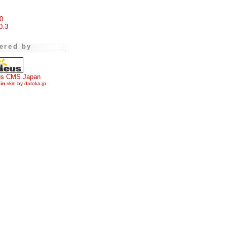
0
0.3
ered by
us CMS Japan
ain
skin by datoka.jp