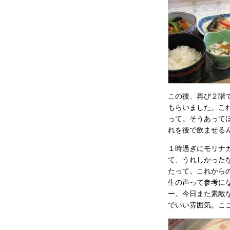
この後、再び２階
もらいました。こ
って。そうあって
れを後で飲ませる
１時過ぎにモリナ
て、うれしかった
たって。これから
生の声って参考に
ー。今日また素敵
でいい雰囲気。こ