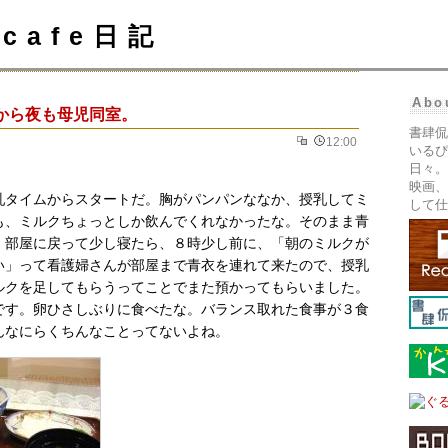
cafe日記
Abo
から夜も母児同室。
書肆侃
12:00
いるぴ
日々。
映画、
乳タイムからスタートだ。胸がパンパンななか、授乳してミ
して仕
も、ミルクちょっとしか飲んでくれなかったな。そのまま青
、部屋に戻って少し寝たら、８時少し前に、「朝のミルクが
い」って看護婦さんが部屋まで青衣を連れて来たので、授乳
ルクを足してもらうってことでまた預かってもらいました。
です。卵ひさしぶりに食べたな。バランス取れた食事が３食
んなにらくちんなことってないよね。