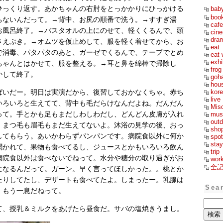
bab
ひっくり返す。あかちゃんの右肘をとっかかりにひっかける
boo
ちないんだって。→背中、お尻の順番で洗う。→すすぎ湯
cafe
お風呂終了。→バスタオルの上にのせて、軽くくるんで、頭
cin
dra
さえぶき。→オムツを仮止めして、服を軽く着せてから、お
eat
で消毒、パタパタのあと、ガーゼでくるんで、テープでとめ
eat 
exhi
ちゃんとはかせて、服を整える。→耳と鼻を綿棒で掃除し
frog
かして終了。
goh
hou
kor
ぱいだー。明日は実演だから、復習しておかなくちゃ。赤ち
live
いろいろと生えてて、背中も毛だらけなんだよね。だんだん
Mis
って。手とかも足もまだしわしわだし、どんどん皮膚が入れ
mus
outd
。まつ毛も眉毛もまだ生えてないよ。沐浴の見学の後、おっ
sho
してもらう。あいかわらずパンパンです。病院食以外に何か
spot
stay
聞かれて、果物も食べてるし、ジュースとかもいろいろ飲ん
trip
病院食以外は食べないでねって。水分や糖分の取り過ぎがお
wor
全
になるんだって。ガーン。早く言ってほしかった。。桃とか
たりしてたし、デザートも食べてたよ。しまったー。乳腺は
Sea
、もう一息だねって。
て、授乳＆ミルクをあげたら昼食だ。サバの塩焼きうまし。