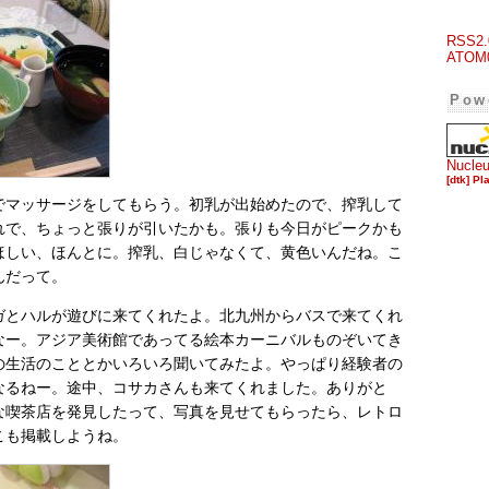
RSS2.
ATOM
Pow
Nucle
[dtk] Pl
でマッサージをしてもらう。初乳が出始めたので、搾乳して
れで、ちょっと張りが引いたかも。張りも今日がピークかも
ほしい、ほんとに。搾乳、白じゃなくて、黄色いんだね。こ
んだって。
ガとハルが遊びに来てくれたよ。北九州からバスで来てくれ
なー。アジア美術館であってる絵本カーニバルものぞいてき
の生活のこととかいろいろ聞いてみたよ。やっぱり経験者の
なるねー。途中、コサカさんも来てくれました。ありがと
な喫茶店を発見したって、写真を見せてもらったら、レトロ
こも掲載しようね。