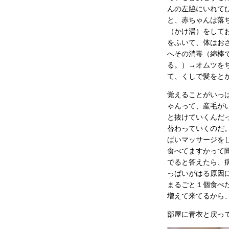
んの左脇にいれて
と、赤ちゃんは落
（かけ湯）をして
をふいて、体はお
へその消毒（綿棒
る。）→オムツを
て、くしで髪をと
覚えることがいっ
ゃんって、産毛が
と抜けていくんだ
替わっていくのだ
ぱいマッサージを
食べてますかって
でると答えたら、
っぱいがはる原因
まるごと１個食べ
増えて来てるから
部屋に青衣と戻っ