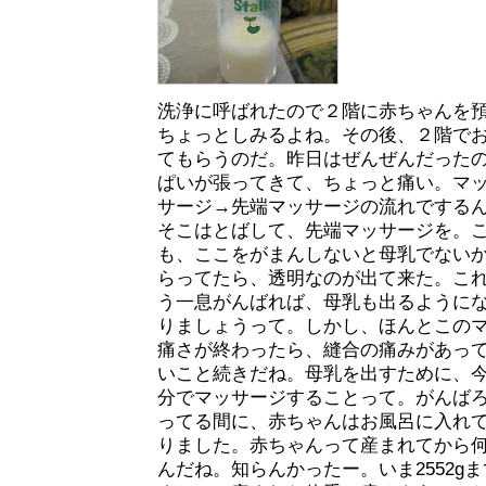
洗浄に呼ばれたので２階に赤ちゃんを
ちょっとしみるよね。その後、２階で
てもらうのだ。昨日はぜんぜんだった
ぱいが張ってきて、ちょっと痛い。マ
サージ→先端マッサージの流れでする
そこはとばして、先端マッサージを。
も、ここをがまんしないと母乳でない
らってたら、透明なのが出て来た。こ
う一息がんばれば、母乳も出るように
りましょうって。しかし、ほんとこの
痛さが終わったら、縫合の痛みがあっ
いこと続きだね。母乳を出すために、
分でマッサージすることって。がんば
ってる間に、赤ちゃんはお風呂に入れ
りました。赤ちゃんって産まれてから
んだね。知らんかったー。いま2552g