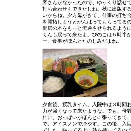
客さんがなかったので、ゆっくり話せ
打ち合わせもできたしね。秋に出版す
いからね。夕方母がきて、仕事の打ち
を開拓しようとがんばってもらってる
侃房の本をもっと流通させられるよう
くんも戻って来たよ。ぴのこは５時半
ー。食事がほんとたのしみだよね。
夕食後、授乳タイム。入院中は３時間
力が強くなって来たような。でも、母
れに、おっぱいがほんとに張ってきて
で、アイスノンで冷やす。この後、入
でした。張ってる上に熱を持ってるの