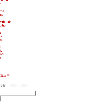
k
ema
ma
with kids
bition
an
se
ea
c
ic
oor
p
k
記事表示
rch