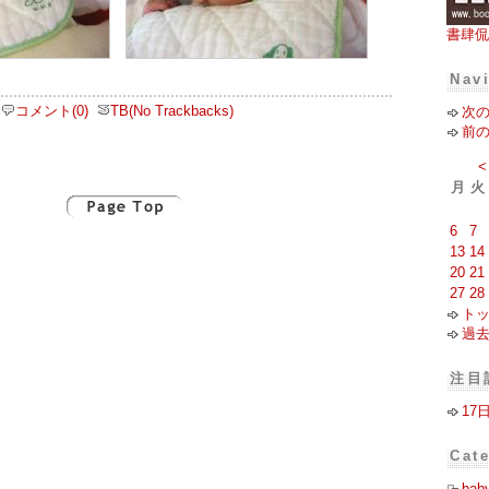
書肆侃
Nav
コメント(0)
TB(No Trackbacks)
次
前
<
月
火
6
7
13
14
20
21
27
28
ト
過
注目
17
Cat
bab