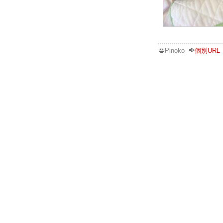
Pinoko
個別URL