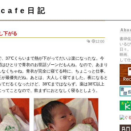
cafe日記
Abo
少し下がる
書肆侃
12:00
いるぴ
日々。
映画、
で、37℃くらいまで熱が下がってだいぶ楽になったな。今
して仕
間はひとりで青衣のお世話ゾーンだもんね。なので、あまり
しなくちゃね。青衣が完全に寝てる時に、ちょこっと仕事。
正が最優先だね。あとは、大人しく寝てました。夜になると
てだるくなったけど、38℃まではならず。薬は38℃以上
にってことなので、飲まずにおとなしく寝るとしよう。