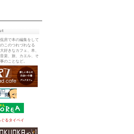
ut
侃房で本の編集をして
のこのつれづれなる
大好きなカフェ、本、
音楽、旅、カエル、そ
事のことなど。