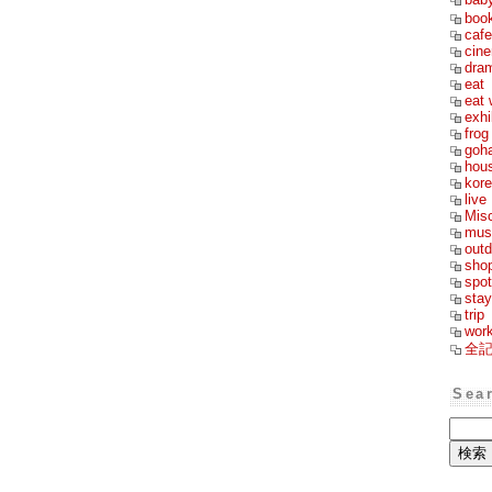
boo
cafe
cin
dra
eat
eat 
exhi
frog
goh
hou
kor
live
Mis
mus
outd
sho
spot
stay
trip
wor
全
Sea