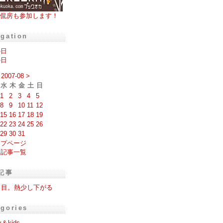
侃房も参加します！
igation
の日
の日
2007-08
>
水
木
金
土
日
1
2
3
4
5
8
9
10
11
12
15
16
17
18
19
22
23
24
25
26
29
30
31
ップページ
去記事一覧
記事
日目。熱少し下がる
egories
y＆kids