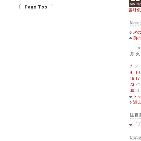
書肆侃
Nav
次
前
<
月
火
2
3
9
10
16
17
23
24
30
31
ト
過
注目
『
Cat