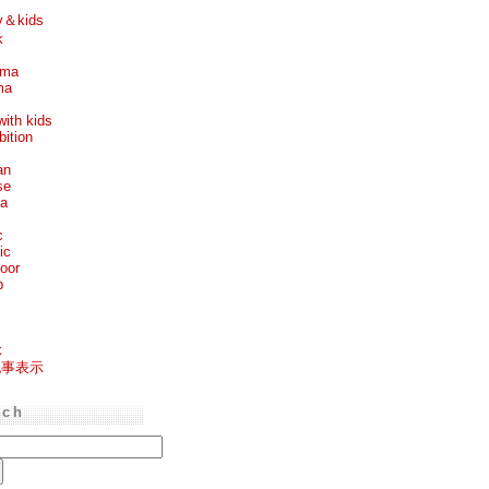
y＆kids
k
ema
ma
with kids
bition
an
se
ea
c
ic
oor
p
k
記事表示
rch