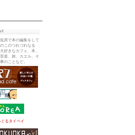
ut
侃房で本の編集をして
のこのつれづれなる
大好きなカフェ、本、
音楽、旅、カエル、そ
事のことなど。