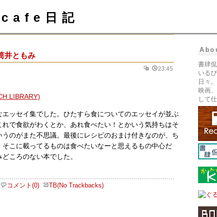
cafe日記
Abo
筒井ともみ
書肆侃
23:45
いるぴ
日々。
映画、
して仕
なエッセイ集でした。ひたすら食についてのエッセイが並ぶ
これで食欲がわくとか、あれ食べたい！とかいう気持ちはそ
いうのがまた不思議。最後にレシピのおまけ付きなのが、ち
。そこに載ってるものは食べたいなーと思えるもの中心だ
みどころのない本でした。
コメント(0)
TB(No Trackbacks)