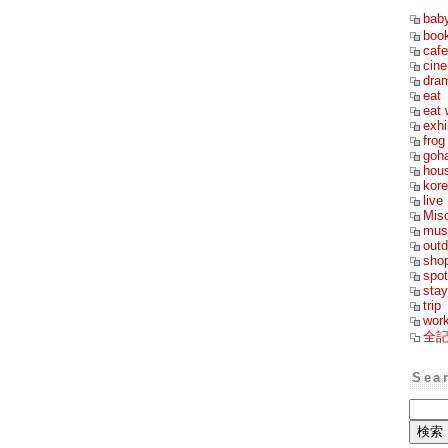
bab
boo
cafe
cin
dra
eat
eat 
exhi
frog
goh
hou
kor
live
Mis
mus
outd
sho
spot
stay
trip
wor
全
Sea