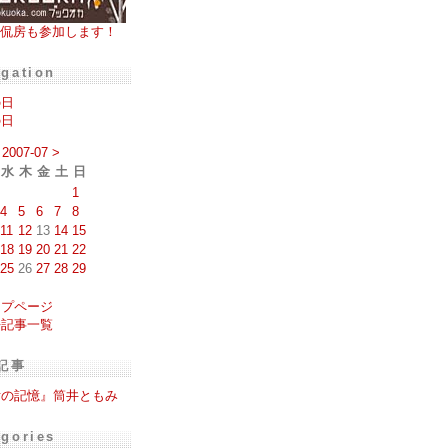
侃房も参加します！
igation
の日
の日
2007-07
>
水
木
金
土
日
1
4
5
6
7
8
11
12
13
14
15
18
19
20
21
22
25
26
27
28
29
ップページ
去記事一覧
記事
舌の記憶』筒井ともみ
egories