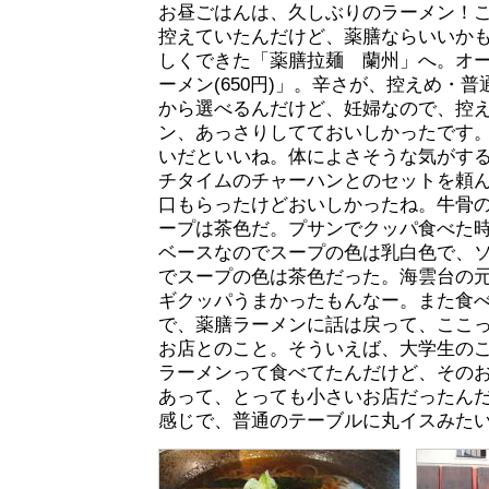
お昼ごはんは、久しぶりのラーメン！
控えていたんだけど、薬膳ならいいか
しくできた「薬膳拉麺 蘭州」へ。オ
ーメン(650円)」。辛さが、控えめ・
から選べるんだけど、妊婦なので、控
ン、あっさりしてておいしかったです
いだといいね。体によさそうな気がす
チタイムのチャーハンとのセットを頼
口もらったけどおいしかったね。牛骨
ープは茶色だ。プサンでクッパ食べた
ベースなのでスープの色は乳白色で、
でスープの色は茶色だった。海雲台の
ギクッパうまかったもんなー。また食
で、薬膳ラーメンに話は戻って、ここ
お店とのこと。そういえば、大学生の
ラーメンって食べてたんだけど、そのお
あって、とっても小さいお店だったん
感じで、普通のテーブルに丸イスみた