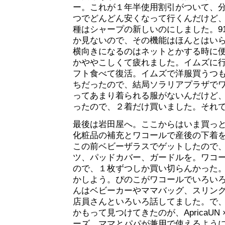
ー。これが１年半使用割引がついて、
つでどんどん安くなって行くんだけど
種はシャープの新しいのにしました。91
か見ないので、その機能はほんとはい
横向きになるのはネットとかする時に
かややこしくて疲れました。イムズに
フト食べて復活。イムズで洋服買うつ
ちだったので、結局ソラリアプラザで
ってあまり着られる服がないんだけど
ったので、２着だけ買いました。それ
最後は岩田屋へ。ここからはいま買っ
化粧品の補充とワコールで産後の下着
この前ベビーザラスでゲットしたので
ツ、パッドカバー、ガードルを。ワコ
ので、１枚ずつしか買い切らんかった
かしよう。ぴのこがワコールでいろい
んはベビーカーやママバッグ、スリン
店員さんといろいろ話してました。で
かもって見つけてきたのが、ApricaUN 
ーズ。ママとパパが兼用で使えるよう