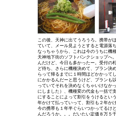
この後、天神に出てうろうろ。携帯が
ていて、メール見ようとすると電源落
なっちゃうから、これは今のうちに機
天神地下街のソフトバンクショップへ
んだけど、今日も多かったー。受付の札
ど待ち、さらに機種決めて、プラン決
らって帰るまでに１時間ほどかかって
にかかるんだーと思うけど、プランも
っていてそれを決めなくちゃいけなか
にしました）、機種変の代金も一括で
にすることによって割引をうけるとい
年かけて払っていって、割引も２年か
今の携帯も１年半ぐらいつかってるけ
んだろうか。。。だいたい定価８万５