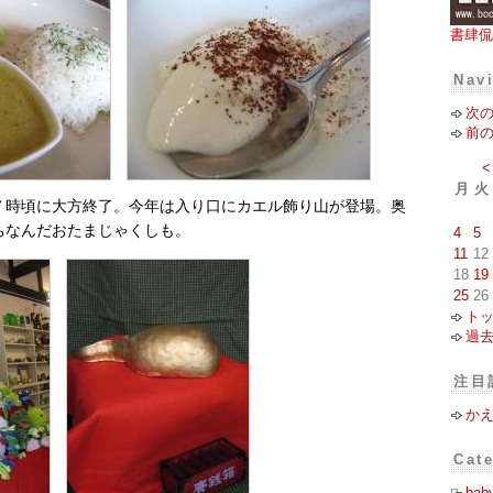
書肆侃
Nav
次
前
<
月
火
７時頃に大方終了。今年は入り口にカエル飾り山が登場。奥
ちなんだおたまじゃくしも。
4
5
11
12
18
19
25
26
ト
過
注目
か
Cat
bab