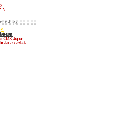
0
0.3
ered by
us CMS Japan
ain
skin by datoka.jp