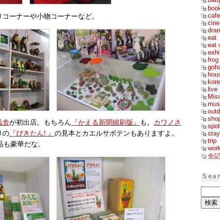
boo
cafe
りコーナーや小物コーナーなど。
cin
dra
eat
eat 
exhi
frog
goh
hou
kor
live
Mis
mus
outd
sho
風舎
が初出店。もちろん
『かえる新聞縮刷版』
も。
カワノさ
spot
stay
りの
『びきたん! 』
の見本とカエルサボテンもありますよ。
trip
品も豪華だな。
wor
全
Sea