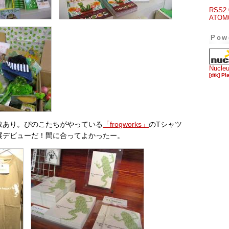
RSS2.
ATOM
Pow
Nucle
[dtk] Pl
数あり。ぴのこたちがやっている
「frogworks」
のTシャツ
展デビューだ！間に合ってよかったー。