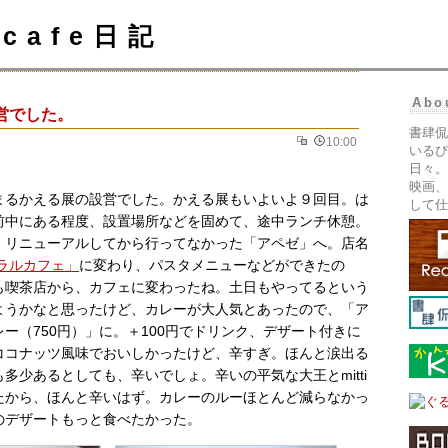
cafe日記
Abo
営でした。
書肆侃
10:00
いるぴ
日々。
映画、
まるかえる展の設営でした。かえる展もいよいよ９回目。は
して仕
前中にある程度、設置場所などを固めて、途中ランチ休憩。
、リニューアルしてから行ってなかった「アペゼ」へ。店名
ラルカフェ」
に変わり、パスタメニューなどができたの
も喫茶店から、カフェに変わったね。土日もやってるという
ようかなと思ったけど、カレーが大人気とあったので、「ア
ー（750円）」に。＋100円でドリンク、デザート付きに
ココナッツ風味でおいしかったけど、辛すぎ。ほんと涙出る
多少あるとしても、辛いでしょ。辛いの平気な大王とmitti
たから、ほんと辛いはず。カレーのルーほとんど減らなかっ
のデザートもっと食べたかった。