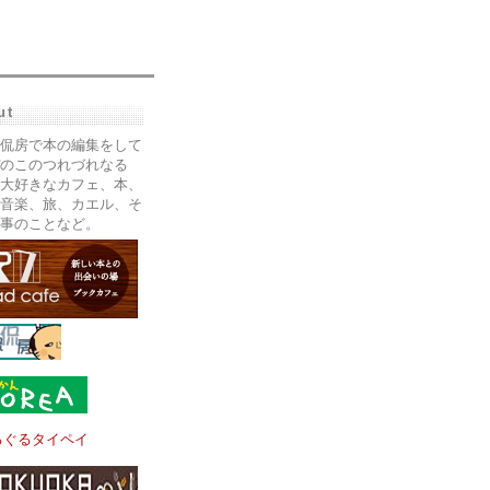
ut
侃房で本の編集をして
のこのつれづれなる
大好きなカフェ、本、
音楽、旅、カエル、そ
事のことなど。