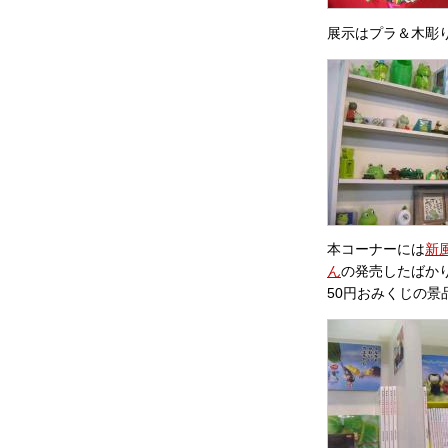
展示はプラ＆木彫
本コーナーには
新
ん
の発売したばか
50円おみくじの景