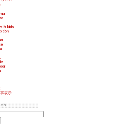
k
ema
ma
with kids
bition
an
se
ea
c
ic
oor
p
k
記事表示
rch