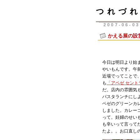
つれづれ
2007-06-03
かえる展の設
今日は明日より始
やいもんです。午
近場でってことで
も
「アペゼ セント
だ。店内の雰囲気
パスタランチにし
ペゼのグリーンカレ
しました。カレー
って。妊婦のせいも
も辛いって言って
たよ。。お口直し