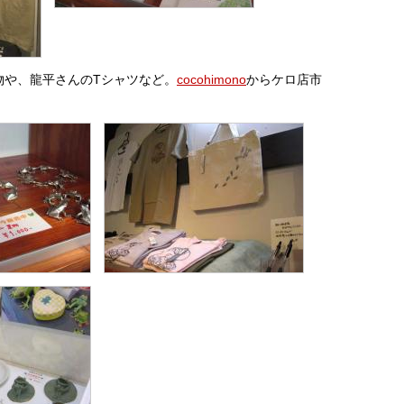
物や、龍平さんのTシャツなど。
cocohimono
からケロ店市
。