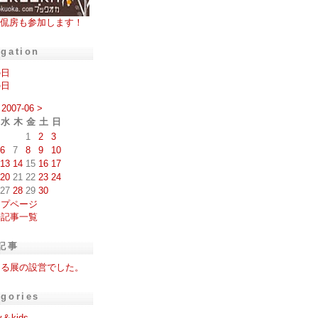
侃房も参加します！
igation
の日
の日
2007-06
>
水
木
金
土
日
1
2
3
6
7
8
9
10
13
14
15
16
17
20
21
22
23
24
27
28
29
30
ップページ
去記事一覧
記事
える展の設営でした。
egories
y＆kids