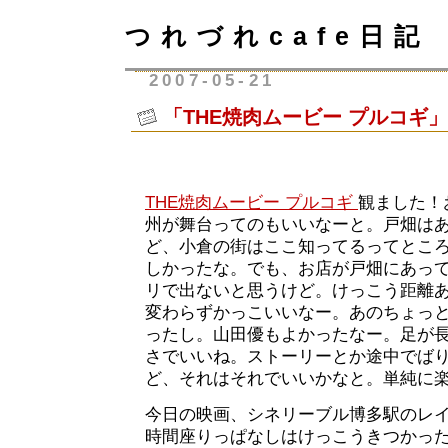
つれづれcafe日記
2007-05-21
「THE焼肉ムービー プルコギ」
THE焼肉ムービー プルコギ
観ました！
州が舞台ってのもいいなーと。戸畑は
ど、小倉の街はここ知ってるってとこ
しかったな。でも、お店が戸畑にあっ
リで出ないと思うけど。けっこう距離
変わらずかっこいいなー。あのちょっ
ったし。山田優もよかったなー。足が
さでいいね。ストーリーとか途中でば
ど、それはそれでいいかなと。単純に
今日の映画、シネリーブル博多駅のレ
時間座りっぱなしはけっこうきつかっ