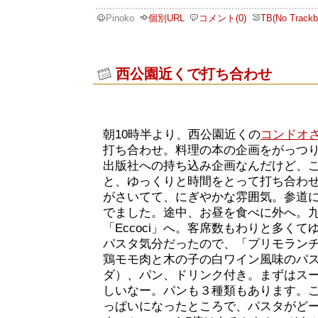
Pinoko
個別URL
コメント(0)
TB(No Trackb
西公園近くで打ち合わせ
朝10時半より、西公園近くの
コンドオ
打ち合わせ。料理の本の企画をがっつ
出版社への持ち込み企画なんだけど、
と、ゆっくりと時間をとって打ち合わ
がさいてて、にぎやかな雰囲気。参道
でました。途中、お昼を食べに外へ。
「Eccoci」へ。客席数もわりと多く
パスタ気分だったので、「プリモランチ(1
鶏モモ肉と木の子の白ワイン風味のパス
ダ）、パン、ドリンク付き。まずはス
しいなー。パンも３種類もあります。
っぱいになったところで、パスタがど