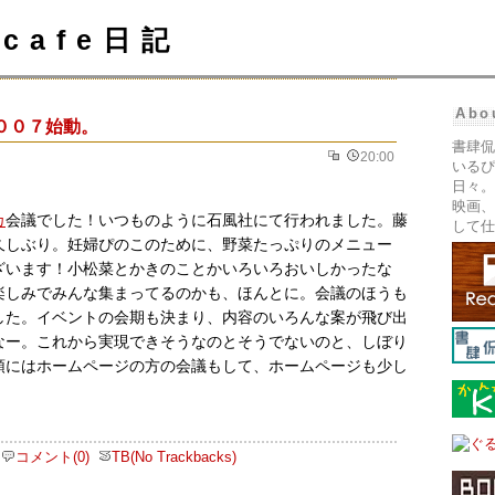
cafe日記
Abo
００７始動。
書肆侃
20:00
いるぴ
日々。
映画、
カ
会議でした！いつものように石風社にて行われました。藤
して仕
久しぶり。妊婦ぴのこのために、野菜たっぷりのメニュー
ざいます！小松菜とかきのことかいろいろおいしかったな
楽しみでみんな集まってるのかも、ほんとに。会議のほうも
した。イベントの会期も決まり、内容のいろんな案が飛び出
なー。これから実現できそうなのとそうでないのと、しぼり
頭にはホームページの方の会議もして、ホームページも少し
コメント(0)
TB(No Trackbacks)