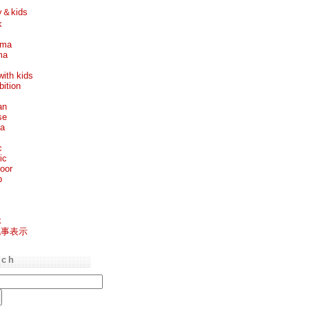
y＆kids
k
ema
ma
with kids
bition
an
se
ea
c
ic
oor
p
k
記事表示
rch