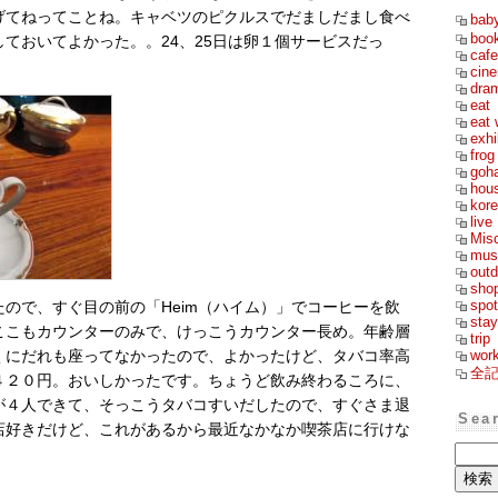
げてねってことね。キャベツのピクルスでだましだまし食べ
bab
boo
ておいてよかった。。24、25日は卵１個サービスだっ
cafe
cin
dra
eat
eat 
exhi
frog
goh
hou
kor
live
Mis
mus
outd
sho
spot
ので、すぐ目の前の「Heim（ハイム）」でコーヒーを飲
stay
ここもカウンターのみで、けっこうカウンター長め。年齢層
trip
wor
くにだれも座ってなかったので、よかったけど、タバコ率高
全
４２０円。おいしかったです。ちょうど飲み終わるころに、
が４人できて、そっこうタバコすいだしたので、すぐさま退
Sea
店好きだけど、これがあるから最近なかなか喫茶店に行けな