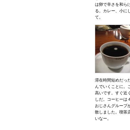
は卵で辛さを和ら
る。カレー、小にし
て。
滞在時間短めだった
んでいくことに。
高いです。すぐ近
しだ。コーヒーは
おじさんグループ
散しました。喫茶
いなー。