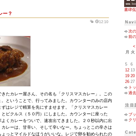
書肆侃
レー？
12:10
Nav
次
前
<
月
火
5
6
12
13
19
20
26
27
ト
過
できたカレー屋さん、その名も「クリスマスカレー」。この
ょ。ということで、行ってみました。カウンターのみの店内
注目
まずはレジで精算を先にすませます。「クリスマスカレー
」とピクルス（５０円）にしました。カウンターに座った
ブ
ク
ポよくカレーをついで、速攻出てきました。２０秒以内に出
。カレーは、甘辛い、そして辛いなー。ちょっとこの辛さは
Cat
ちょっとマイルドなほうがいいな。レジで卵を勧められたの