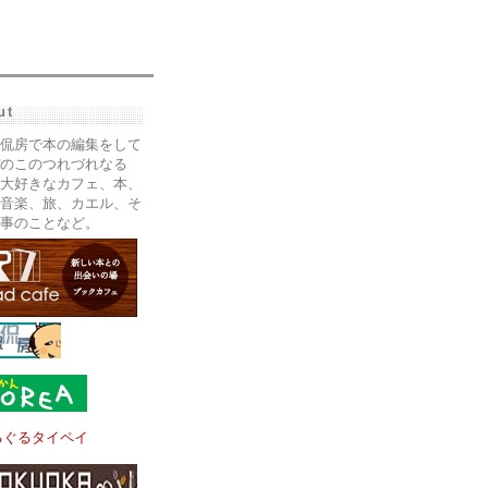
ut
侃房で本の編集をして
のこのつれづれなる
大好きなカフェ、本、
音楽、旅、カエル、そ
事のことなど。