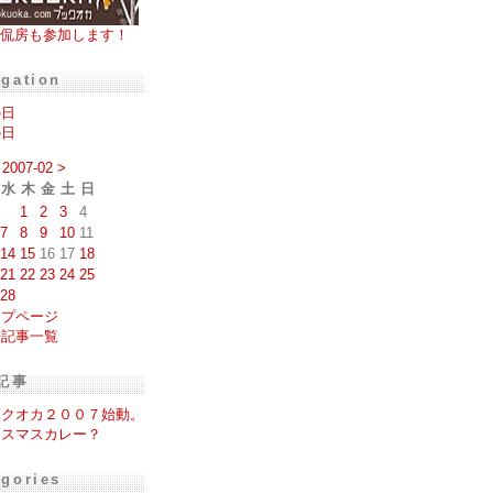
侃房も参加します！
igation
の日
の日
2007-02
>
水
木
金
土
日
1
2
3
4
7
8
9
10
11
14
15
16
17
18
21
22
23
24
25
28
ップページ
去記事一覧
記事
ックオカ２００７始動。
リスマスカレー？
egories