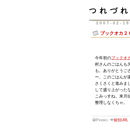
つれづれ
2007-02-19
ブックオカ２
今年初の
ブックオ
村さんのごはんも
も。ありがとうご
ー。このごはんが
さくさくと進みま
して盛り上がった
こみっすね。来月
整理しなくちゃ。
Pinoko
個別URL