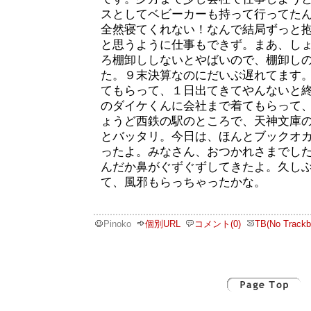
スとしてベビーカーも持って行ってた
全然寝てくれない！なんで結局ずっと
と思うように仕事もできず。まあ、し
ろ棚卸ししないとやばいので、棚卸し
た。９末決算なのにだいぶ遅れてます
てもらって、１日出てきてやんないと
のダイケくんに会社まで着てもらって
ょうど西鉄の駅のところで、天神文庫
とバッタリ。今日は、ほんとブックオ
ったよ。みなさん、おつかれさまでし
んだか鼻がぐずぐずしてきたよ。久し
て、風邪もらっちゃったかな。
Pinoko
個別URL
コメント(0)
TB(No Trackb