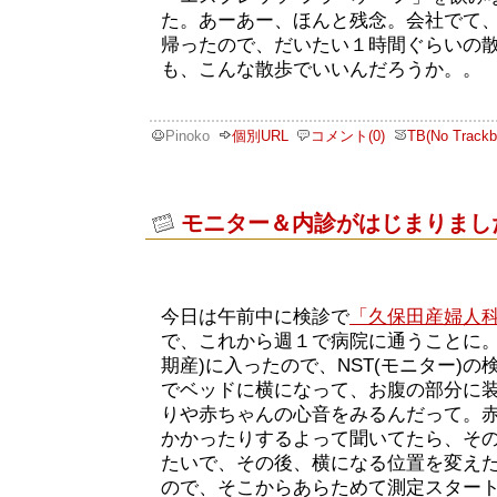
た。あーあー、ほんと残念。会社でて、T
帰ったので、だいたい１時間ぐらいの
も、こんな散歩でいいんだろうか。。
Pinoko
個別URL
コメント(0)
TB(No Trackb
モニター＆内診がはじまりまし
今日は午前中に検診で
「久保田産婦人
で、これから週１で病院に通うことに。
期産)に入ったので、NST(モニター)
でベッドに横になって、お腹の部分に
りや赤ちゃんの心音をみるんだって。
かかったりするよって聞いてたら、そ
たいで、その後、横になる位置を変え
ので、そこからあらためて測定スタート