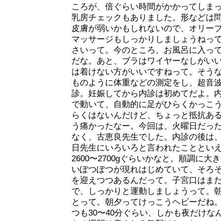
ころが、倍ぐらい時間がかかってしま
乳房チェックもありました。形などは
皮膚が弱いかもしれないので、オリー
マッサージもしっかりしましょうねっ
さいって。今のところ、お風呂に入っ
だな。あと、ブラはワイヤーなしがい
は着けない方がいいですねって。そう
ものように体重などの測定をし、超音
診。妊娠してから内診は初めてだよ。
で動いて、自動的に足がひらくかっこ
らくはないんだけど、ちょっと抵抗あ
う痛かったなー。今回は、火曜日だっ
なく、古恵良先生でした。内診の後は
日先生にいろいろと言われたこととい
2600〜2700gぐらいかなと。順調に
いぽつぽつが現れはじめていて、そろ
を迎えつつあるんだって。子宮口はま
で、しっかりと運動しましょうって。
とって。朝夕ってけっこうヘビーだね
つも30〜40分ぐらい、しかも夜だけな