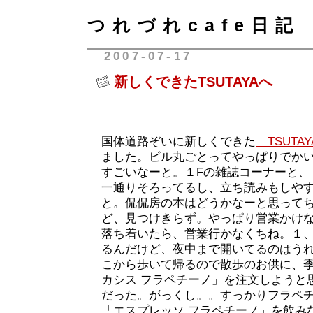
つれづれcafe日記
2007-07-17
新しくできたTSUTAYAへ
国体道路ぞいに新しくできた
「TSUTA
ました。ビル丸ごとってやっぱりでかい
すごいなーと。１Fの雑誌コーナーと、
一通りそろってるし、立ち読みもしや
と。侃侃房の本はどうかなーと思って
ど、見つけきらず。やっぱり営業かけ
落ち着いたら、営業行かなくちね。１
るんだけど、夜中まで開いてるのはう
こから歩いて帰るので散歩のお供に、
カシス フラペチーノ」を注文しようと
だった。がっくし。。すっかりフラペ
「エスプレッソ フラペチーノ」を飲み