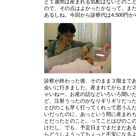
と１週間は産まれる気配はないとのこ
ので、その点はよかったかなって。ま
あるしね。今回から診察代は4,500円から
診察が終わった後、そのまま３階まで
会いに行きました。産まれてからまだ２日
ゃいねー。お産の話などいろいろ聞い
ど、注射うったのかなりギリギリだっ
とぴのこも早く打ってくれって思うん
いだったのに、あっという間に産まれちゃ
とだったとのこと。ってことはぴのこのb
けだし、でも、予定日までまだまだあ
らどうしようってちょっと不安になる