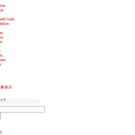
ema
ma
with kids
bition
an
se
ea
c
ic
oor
p
k
記事表示
rch
0