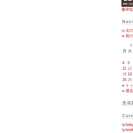
書肆侃
Nav
次
前
<
月
火
4
5
11
12
18
19
25
26
ト
過
注目
Cat
bab
boo