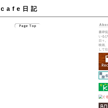
cafe日記
Abo
書肆侃
いるぴ
日々。
映画、
して仕