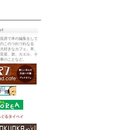
ut
侃房で本の編集をして
のこのつれづれなる
大好きなカフェ、本、
音楽、旅、カエル、そ
事のことなど。