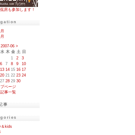
侃房も参加します！
igation
の月
の月
2007-06
>
水
木
金
土
日
1
2
3
6
7
8
9
10
13
14
15
16
17
20
21
22
23
24
27
28
29
30
ップページ
去記事一覧
記事
egories
y＆kids
k