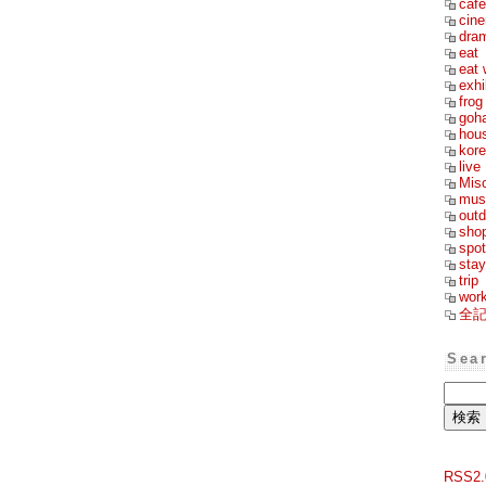
cafe
cin
dra
eat
eat 
exhi
frog
goh
hou
kor
live
Mis
mus
outd
sho
spot
stay
trip
wor
全
Sea
RSS2.