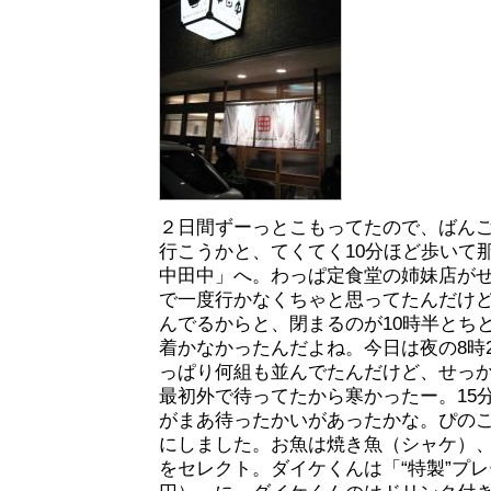
２日間ずーっとこもってたので、ばん
行こうかと、てくてく10分ほど歩いて
中田中」へ。わっぱ定食堂の姉妹店が
で一度行かなくちゃと思ってたんだけ
んでるからと、閉まるのが10時半とち
着かなかったんだよね。今日は夜の8時
っぱり何組も並んでたんだけど、せっ
最初外で待ってたから寒かったー。15
がまあ待ったかいがあったかな。ぴのこ
にしました。お魚は焼き魚（シャケ）
をセレクト。ダイケくんは「“特製”プレー