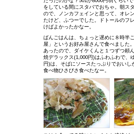
だったのかな？501が8000円弱ぐら
をしている間にスタバでおちゃ。朝ス
ので、ノンカフェインと思って、オレ
たけど、ふつーでした。ドトールのフ
けばよかったかなー。
ばんごはんは、ちょっと遅めに８時半
屋」というお好み屋さんで食べました
あったので、ダイケくんと１つずつ頼
焼デラックス(1,000円)はふわふわで、ゆ
円)は、そばにソースたっぷりでおいし
食べ物ひさびさ食べたなー。