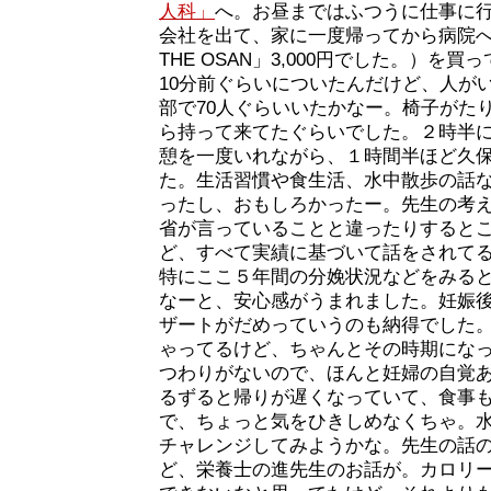
人科」
へ。お昼まではふつうに仕事に
会社を出て、家に一度帰ってから病院
THE OSAN」3,000円でした。）を
10分前ぐらいについたんだけど、人が
部で70人ぐらいいたかなー。椅子がた
ら持って来てたぐらいでした。２時半
憩を一度いれながら、１時間半ほど久
た。生活習慣や食生活、水中散歩の話
ったし、おもしろかったー。先生の考
省が言っていることと違ったりすると
ど、すべて実績に基づいて話をされて
特にここ５年間の分娩状況などをみる
なーと、安心感がうまれました。妊娠
ザートがだめっていうのも納得でした
ゃってるけど、ちゃんとその時期にな
つわりがないので、ほんと妊婦の自覚
るずると帰りが遅くなっていて、食事
で、ちょっと気をひきしめなくちゃ。
チャレンジしてみようかな。先生の話
ど、栄養士の進先生のお話が。カロリ