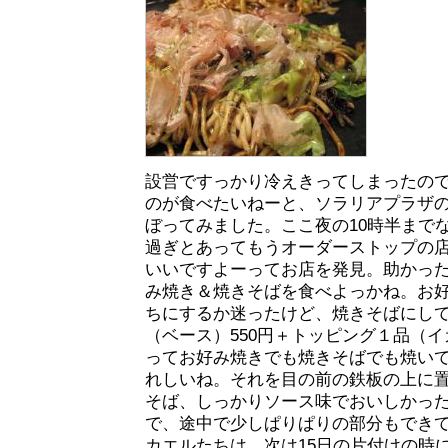
設営ですっかり冷えきってしまったの
のが食べたいねーと、ソラリアプラザ
ぼってみました。ここ夜の10時半まで
過ぎとあってもうオーダーストップの
いいですよーってお店を発見。助かっ
み焼き＆焼きそばを食べよっかね。お
ちにするか迷ったけど、焼きそばにし
（ベース）550円＋トッピング１品（イカ
ってお好み焼きでも焼きそばでも焼い
れしいね。それを目の前の鉄板の上に
そば、しっかりソース味でおいしかっ
で、途中で少しぱりぱりの部分もでき
カエルたちは、次は15日の片付けの時