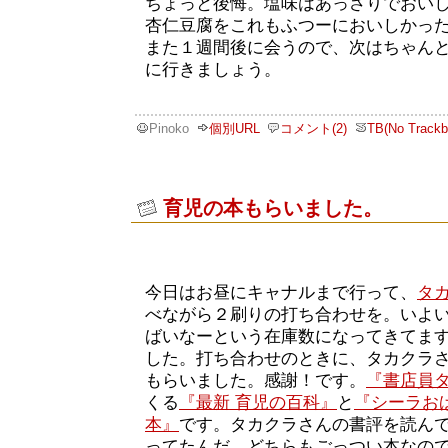
ちょっと後悔。塩味はあっさりでおい
杏仁豆腐をこれもふつーにおいしかっ
また１週間後に会うので、次はちゃん
に行きましょう。
Pinoko
個別URL
コメント(2)
TB(No Trackb
育児の本もらいました。
今日はお昼にキャナルまで行って、
タ
べながら２刷りの打ち合わせを。いよ
ばいなーという在庫数になってきてま
した。打ち合わせのときに、タカクラ
もらいました。感謝！です。
『書店員
くる
『最新 育児の百科』
と
『シーラお
本』
です。タカクラさんの書評を読ん
ってたんだ。どちらもごっつい本なの