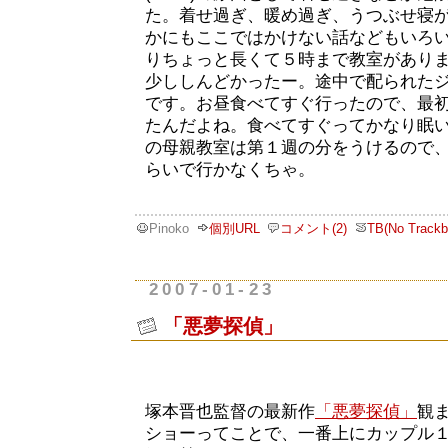
た。着せ過ぎ、暖め過ぎ、うつぶせ寝
かにもここではかけない話などもいろ
りちょっと長くて５時まで教室があり
少ししんどかったー。途中で配られた
です。お昼食べてすぐ行ったので、最
たんだよね。食べてすぐってかなり眠
の母親教室は第１週の分をうけるので、
らいで行かなくちゃ。
Pinoko
個別URL
コメント(2)
TB(No Trackb
2007-01-23
「悪夢探偵」
塚本晋也監督の最新作
「悪夢探偵」
観
ショーってことで、一番上にカップル