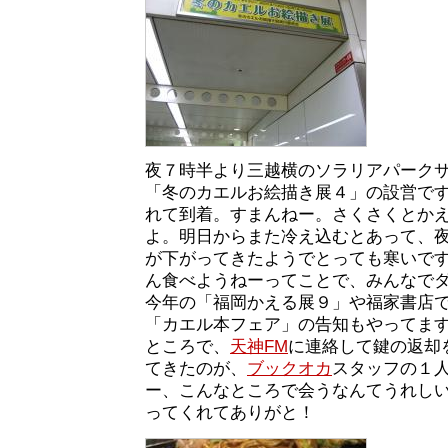
夜７時半より三越横のソラリアパーク
「冬のカエルお絵描き展４」の設営です
れて到着。すまんねー。さくさくとか
よ。明日からまた冷え込むとあって、
が下がってきたようでとっても寒いで
ん食べようねーってことで、みんなで
今年の「福岡かえる展９」や福家書店
「カエル本フェア」の告知もやってま
ところで、
天神FM
に連絡して鍵の返却
てきたのが、
ブックオカ
スタッフの１
ー、こんなところで会うなんてうれし
ってくれてありがと！