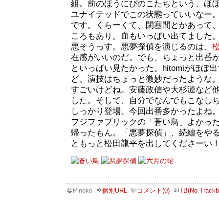
組。前のほうにぴのこたちという、ほ
ユナイテッドでこの状態っていいなー
です。くらーくて、閉塞間とかあって
ころもあり。血もいっぱい出てました
悪そうっす。悪夢探偵を演じるのは、
在感がいいのだ。でも、ちょっと出番
といっぱい見たかった。hitomiがほ
ど、演技はちょっと微妙だったような
すごいけどね。安藤政信や大杉漣など
した。そして、自分でなんでもこなし
しっかり登場。今回出番多かったよね
フジファブリックの「蒼い鳥」よかっ
帰ったもん。「悪夢探偵」、続編をや
ともっと松田龍平を出してくださーい
Pinoko
個別URL
コメント(0)
TB(No Trackb