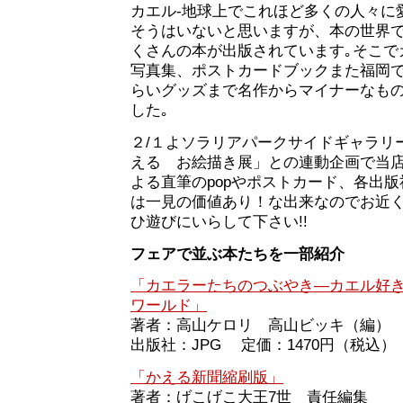
カエル‐地球上でこれほど多くの人々に
そうはいないと思いますが、本の世界
くさんの本が出版されています｡そこで
写真集、ポストカードブックまた福岡
らいグッズまで名作からマイナーなも
した｡
２/１よソラリアパークサイドギャラリ
える お絵描き展」との連動企画で当
よる直筆のpopやポストカード、各出版
は一見の価値あり！な出来なのでお近
ひ遊びにいらして下さい!!
フェアで並ぶ本たちを一部紹介
「カエラーたちのつぶやき―カエル好
ワールド」
著者：高山ケロリ 高山ビッキ（編）
出版社：JPG 定価：1470円（税込）
「かえる新聞縮刷版」
著者：げこげこ大王7世 責任編集