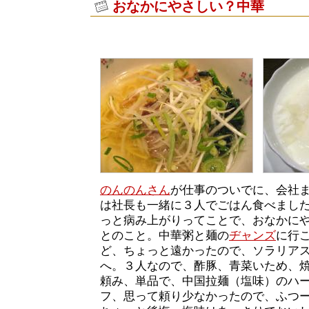
おなかにやさしい？中華
のんのんさん
が仕事のついでに、会社
は社長も一緒に３人でごはん食べまし
っと病み上がりってことで、おなかに
とのこと。中華粥と麺の
ヂャンズ
に行
ど、ちょっと遠かったので、ソラリア
へ。３人なので、酢豚、青菜いため、
頼み、単品で、中国拉麺（塩味）のハ
フ、思って頼り少なかったので、ふつ