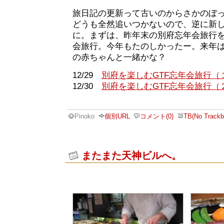
旅日記の更新って古いのからさかのぼ
どうも全然追いつかないので、逆に新
に。まずは、昨年末の別府忘年会旅行を
会旅行。今年もたのしかったー。来年
の赤ちゃんと一緒かな？
12/29
別府を楽しむGTF忘年会旅行（
12/30
別府を楽しむGTF忘年会旅行（
Pinoko
個別URL
コメント(0)
TB(No Trackb
またまた天神ビルへ。