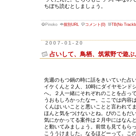
ちぼち読むとしましょう。
Pinoko
個別URL
コメント(0)
TB(No Trackb
2007-01-20
占いして、鳥栖、筑紫野で遊ぶ
先週のもつ鍋の時に話をきいていた占
イケくんと２人、10時にダイヤモンド
へ。２人一緒にそれぞれのことを占っ
うおもしろかったなー。ここでは内容
くんはいいことと悪いことと言われて
ほんと気をつけないとね。ぴのこもだ
気にかかってる案件は２月中にはなん
と動いてみましょう。前世も見てもら
こううけました。なるほどーって。こ