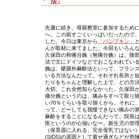
法」
先週に続き、母親教室に参加するため
へ。この前すごくいっぱいだったので
した。今日は東京から
「パンプキン」
んが取材に来てました。今回もいろん
久保田の和痛分娩（無痛分娩）は、陰
法で主にドイツなどでおこなわれてい
娩は、硬膜外麻酔法といって、フラン
いる方法なんだって。それぞれ長所と
たりをちゃんと理解した上で、どの方
大切。これ全然知らなかった。久保田
痛分娩というのは、痛みをすべて取り
い70％ぐらいを取り除くから。それに
って、どーしても我慢できない痛みの
麻酔をすることになるんだって。院長
医というのが心強いなー。新生児の管
（保育器に入れる、完全母乳ではない
(SIDS)の原因として着せ過ぎなどが