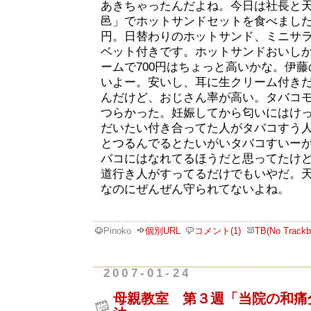
あきちゃったんだよね。今日は社長と
邑」でホットサンドセットを食べました
円。日替わりのホットサンド、ミニサ
ベット付きです。ホットサンドおいし
ームで700円はちょっと高いかな。伊
いよー。安いし、耳に生クリーム付き
んだけど、おじさん率が高い。タバコ
つらかった。妊娠してから匂いにはけ
だいたい付き合ってた人がタバコすう
とつるんでるとたいがいタバコすいー
バコにはなれてるほうだと思ってたけ
道行き人がすってるだけでもいやだ。
なのにぜんぜん守られてないよね。
Pinoko
個別URL
コメント(1)
TB(No Trackb
2007-01-24
母親教室 第３週「当院の和痛