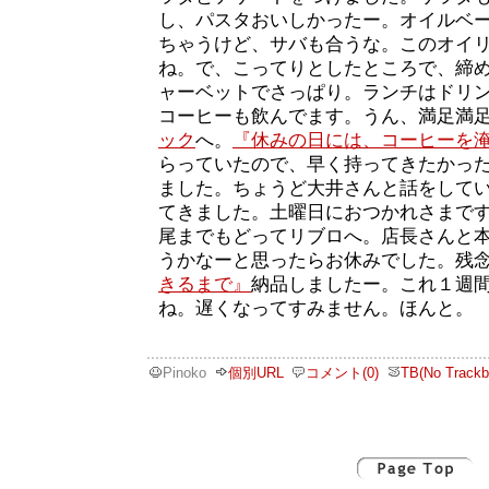
し、パスタおいしかったー。オイルベ
ちゃうけど、サバも合うな。このオイ
ね。で、こってりとしたところで、締
ャーベットでさっぱり。ランチはドリ
コーヒーも飲んでます。うん、満足満
ック
へ。
『休みの日には、コーヒーを
らっていたので、早く持ってきたかっ
ました。ちょうど大井さんと話をして
てきました。土曜日におつかれさまで
尾までもどってリブロへ。店長さんと
うかなーと思ったらお休みでした。残
きるまで』
納品しましたー。これ１週
ね。遅くなってすみません。ほんと。
Pinoko
個別URL
コメント(0)
TB(No Trackb