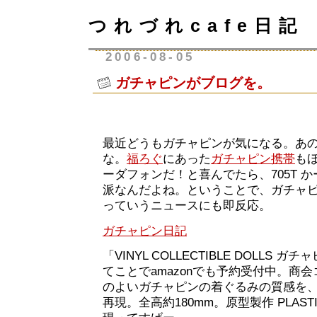
つれづれcafe日記
2006-08-05
ガチャピンがブログを。
最近どうもガチャピンが気になる。あ
な。
福ろぐ
にあった
ガチャピン携帯
も
ーダフォンだ！と喜んでたら、705T 
派なんだよね。ということで、ガチャ
っていうニュースにも即反応。
ガチャピン日記
「VINYL COLLECTIBLE DOLLS 
てことでamazonでも予約受付中。商
のよいガチャピンの着ぐるみの質感を
再現。全高約180mm。原型製作 PLAST