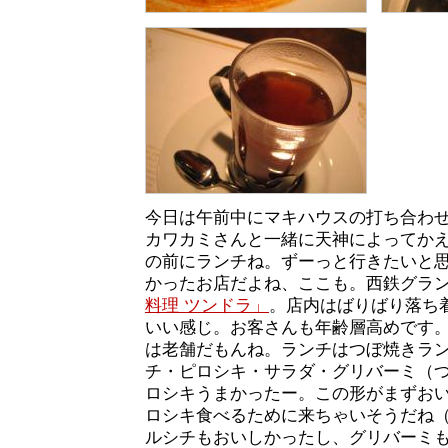
今日は午前中にマキハウスの打ち合わ
カワカミさんと一緒に天神によってか
の前にランチね。ずーっと行きたいと
かったお店だよね、ここも。西鉄グラ
料理 ツンドラ」
。店内はばりばり落ち
いい感じ。お客さんも年齢層高めです
は老舗だもんね。ランチはつぼ焼きランチ
チ・ピロシキ・サラダ・グリバーミ（
ロシキうまかったー。この形がまずお
ロシキ食べるために来ちゃいそうだね
ルシチもおいしかったし、グリバーミ