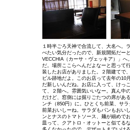
１時半ごろ天神で合流して、大名へ。
べたい気分だったので、新規開拓だーと
VECCHIA（カーサ・ヴェッキア）」
だ。場所ここらへんだよなーと思って
装したお店がありました。２階建てで
ビル跡地だよ。このお店って去年の10
だ新しいんだね。お店に入って、けっ
て、２階へ。雰囲気いいなー。真ん中
だけど、窓側には掘りごたつの席があ
ンチ（850円）に。ひとくち前菜、サ
前菜おいしーね。サラダもパンもおい
ンとナスのトマトソース、麺が細めで
皿って、クアトロ・オットーと似てる
多くなかったので、デザートまでいけ