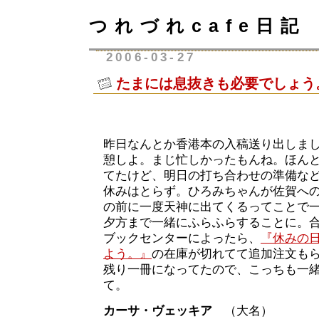
つれづれcafe日記
2006-03-27
たまには息抜きも必要でしょう
昨日なんとか香港本の入稿送り出しま
憩しよ。まじ忙しかったもんね。ほん
てたけど、明日の打ち合わせの準備な
休みはとらず。ひろみちゃんが佐賀へ
の前に一度天神に出てくるってことで
夕方まで一緒にふらふらすることに。
ブックセンターによったら、
『休みの
よう。』
の在庫が切れてて追加注文も
残り一冊になってたので、こっちも一
て。
カーサ・ヴェッキア
（大名）