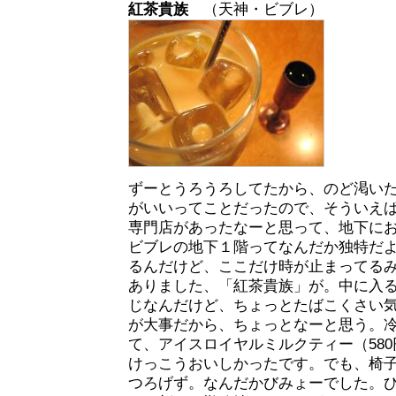
紅茶貴族
（天神・ビブレ）
ずーとうろうろしてたから、のど渇い
がいいってことだったので、そういえ
専門店があったなーと思って、地下に
ビブレの地下１階ってなんだか独特だ
るんだけど、ここだけ時が止まってる
ありました、「紅茶貴族」が。中に入
じなんだけど、ちょっとたばこくさい
が大事だから、ちょっとなーと思う。
て、アイスロイヤルミルクティー（58
けっこうおいしかったです。でも、椅
つろげず。なんだかびみょーでした。