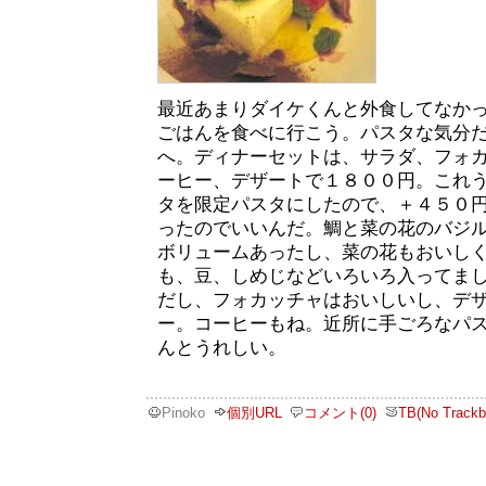
最近あまりダイケくんと外食してなか
ごはんを食べに行こう。パスタな気分
へ。ディナーセットは、サラダ、フォ
ーヒー、デザートで１８００円。これ
タを限定パスタにしたので、＋４５０
ったのでいいんだ。鯛と菜の花のバジ
ボリュームあったし、菜の花もおいし
も、豆、しめじなどいろいろ入ってま
だし、フォカッチャはおいしいし、デ
ー。コーヒーもね。近所に手ごろなパ
んとうれしい。
Pinoko
個別URL
コメント(0)
TB(No Trackb