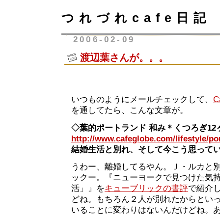
つれづれcafe日記
2006-02-09
渡辺葉さんが。。。
いつものようにメールチェックして、
C
を通してたら、こんな文章が。
◇葉的ポートランド 和み＊くつろぎ12
http://www.cafeglobe.com/lifestyle/po
結婚生活と別れ、そして今こう思って
うわー、離婚してるやん。Ｊ・ルカと
ックー。『ニューヨークで見つけた気
活」』を
キューブリックの書評
で紹介
どね。もちろん２人が別れたからとい
いることに変わりはないんだけどね。