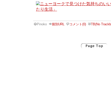
Pinoko
個別URL
コメント(0)
TB(No Trackb