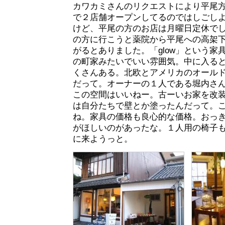
カワカミさんのリクエストにより平尾
で２店舗オープンしてるのではしごし
けど、平尾の方のお店は月曜日定休で
の方に行こうと薬院から平尾への高架
がるとありました。「glow」という家
の町家みたいでいい雰囲気。中に入る
くさんある。北欧とアメリカのオール
だって。オーナーの１人である堀内さ
この空間はいいねー。古ーいお家を改
は自分たちで壁とか塗ったんだって。
ね。家具の価格も良心的な価格。おっ
がほしいのがあったな。１人用の椅子
に来ようっと。