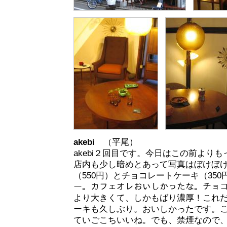
akebi
（平尾）
akebi２回目です。今日はこの前より
店内も少し暗めとあって写真はぼけぼ
（550円）とチョコレートケーキ（35
ー。カフェオレおいしかったな。チョ
より大きくて、しかもばり濃厚！これ
ーキも久しぶり。おいしかったです。
ていごこちいいね。でも、禁煙なので