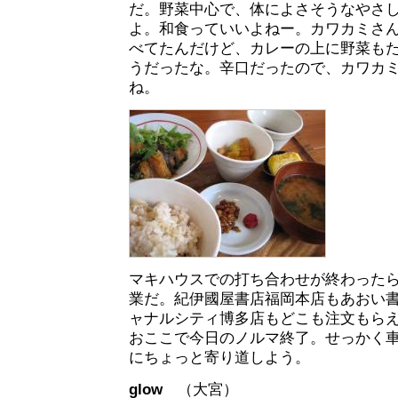
だ。野菜中心で、体によさそうなやさ
よ。和食っていいよねー。カワカミさ
べてたんだけど、カレーの上に野菜も
うだったな。辛口だったので、カワカ
ね。
マキハウスでの打ち合わせが終わった
業だ。紀伊國屋書店福岡本店もあおい
ャナルシティ博多店もどこも注文もら
おここで今日のノルマ終了。せっかく
にちょっと寄り道しよう。
glow
（大宮）