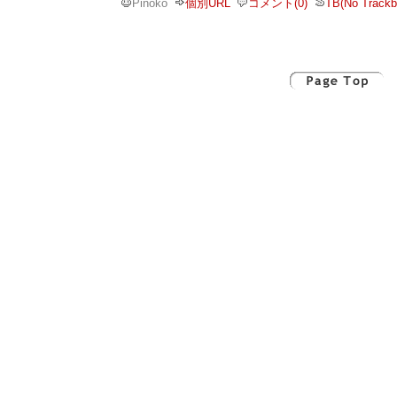
Pinoko
個別URL
コメント(0)
TB(No Trackb