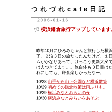
つれづれcafe日記
2006-01-16
横浜鎌倉旅行アップしています
昨年10月にひろみちゃんと旅行した横
了。２泊３日の旅だったんだけど、１
ムがかなりあって、けっこう更新大変
は力つきてます。。旅自体も３日目は
れにしても、鎌倉楽しかったなー。
10/28
山手から山下公園など横浜散策
10/29
初めての鎌倉散策は雨ふりも。
10/29
横浜みなとみらいの夜
10/30
横浜みなとみらいをあそぶ