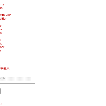
ema
ma
with kids
bition
an
se
ea
c
ic
oor
p
k
記事表示
rch
0