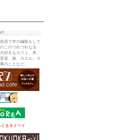
ut
侃房で本の編集をして
のこのつれづれなる
大好きなカフェ、本、
音楽、旅、カエル、そ
事のことなど。