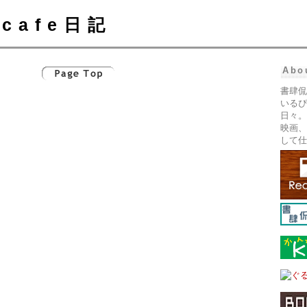
cafe日記
Abo
書肆侃
いるぴ
日々。
映画、
して仕