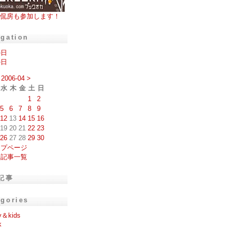
侃房も参加します！
igation
の日
の日
2006-04
>
水
木
金
土
日
1
2
5
6
7
8
9
12
13
14
15
16
19
20
21
22
23
26
27
28
29
30
ップページ
去記事一覧
記事
egories
y＆kids
k