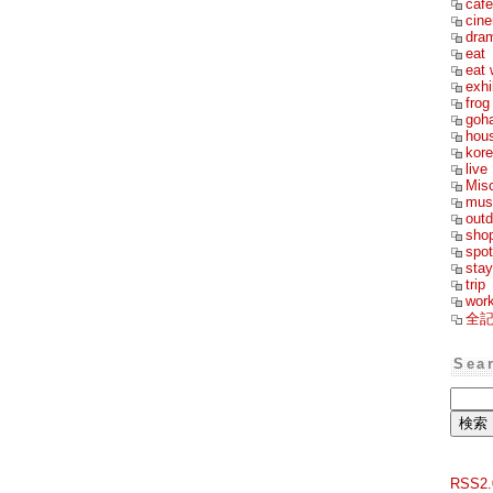
cafe
cin
dra
eat
eat 
exhi
frog
goh
hou
kor
live
Mis
mus
outd
sho
spot
stay
trip
wor
全
Sea
RSS2.