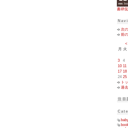
書肆侃
Nav
次
前
<
月
火
3
4
10
11
17
18
24
25
ト
過
注目
Cat
bab
boo