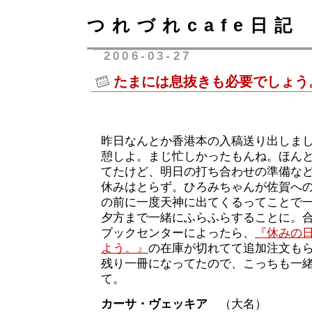
つれづれcafe日記
2006-03-27
たまには息抜きも必要でしょう
昨日なんとか香港本の入稿送り出しま
憩しよ。まじ忙しかったもんね。ほん
てたけど、明日の打ち合わせの準備な
休みはとらず。ひろみちゃんが佐賀へ
の前に一度天神に出てくるってことで
夕方まで一緒にふらふらすることに。
ブックセンターによったら、
『休みの
よう。』
の在庫が切れてて追加注文も
残り一冊になってたので、こっちも一
て。
カーサ・ヴェッキア
（大名）