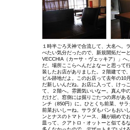
１時半ごろ天神で合流して、大名へ。
べたい気分だったので、新規開拓だーと
VECCHIA（カーサ・ヴェッキア）」
だ。場所ここらへんだよなーと思って
装したお店がありました。２階建てで
ビル跡地だよ。このお店って去年の10
だ新しいんだね。お店に入って、けっ
て、２階へ。雰囲気いいなー。真ん中
だけど、窓側には掘りごたつの席があ
ンチ（850円）に。ひとくち前菜、サ
前菜おいしーね。サラダもパンもおい
ンとナスのトマトソース、麺が細めで
皿って、クアトロ・オットーと似てる
多くなかったので、デザートまでいけ