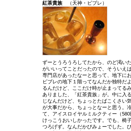
紅茶貴族
（天神・ビブレ）
ずーとうろうろしてたから、のど渇い
がいいってことだったので、そういえ
専門店があったなーと思って、地下に
ビブレの地下１階ってなんだか独特だ
るんだけど、ここだけ時が止まってる
ありました、「紅茶貴族」が。中に入
じなんだけど、ちょっとたばこくさい
が大事だから、ちょっとなーと思う。
て、アイスロイヤルミルクティー（58
けっこうおいしかったです。でも、椅
つろげず。なんだかびみょーでした。