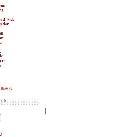
ema
ma
with kids
bition
an
se
ea
c
ic
oor
p
k
記事表示
rch
0