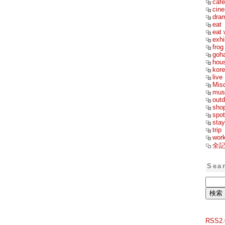
cafe
cin
dra
eat
eat 
exhi
frog
goh
hou
kor
live
Mis
mus
outd
sho
spot
stay
trip
wor
全
Sea
RSS2.