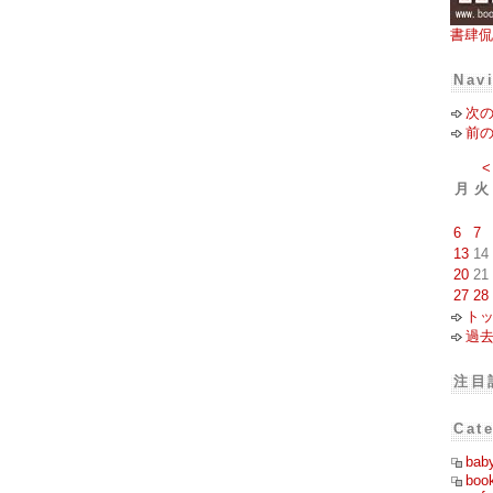
書肆侃
Nav
次
前
<
月
火
6
7
13
14
20
21
27
28
ト
過
注目
Cat
bab
boo