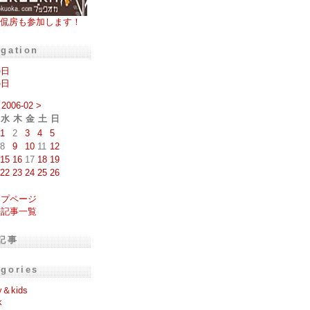
侃房も参加します！
igation
の日
の日
2006-02
>
水
木
金
土
日
1
2
3
4
5
8
9
10
11
12
15
16
17
18
19
22
23
24
25
26
ップページ
去記事一覧
記事
egories
y＆kids
k