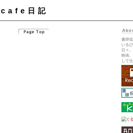
cafe日記
Abo
書肆侃
いるぴ
日々。
映画、
して仕