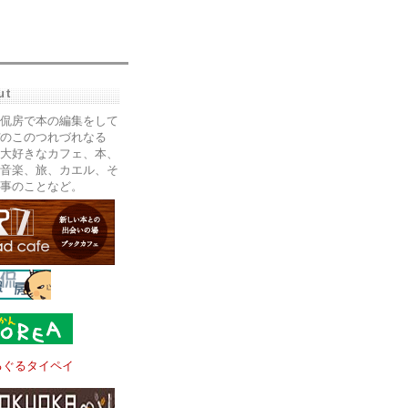
ut
侃房で本の編集をして
のこのつれづれなる
大好きなカフェ、本、
音楽、旅、カエル、そ
事のことなど。