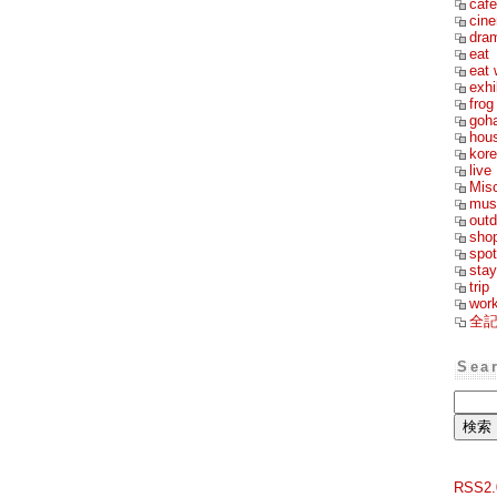
cafe
cin
dra
eat
eat 
exhi
frog
goh
hou
kor
live
Mis
mus
outd
sho
spot
stay
trip
wor
全
Sea
RSS2.