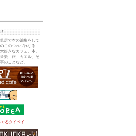
ut
侃房で本の編集をして
のこのつれづれなる
大好きなカフェ、本、
音楽、旅、カエル、そ
事のことなど。