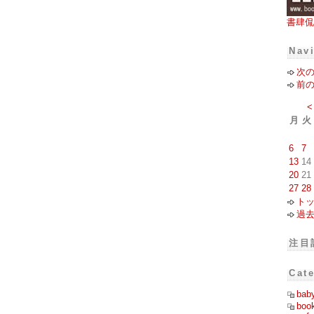
書肆侃
Nav
次
前
<
月
火
6
7
13
14
20
21
27
28
ト
過
注目
Cat
bab
boo