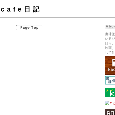
cafe日記
Abo
書肆侃
いるぴ
日々。
映画、
して仕