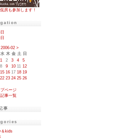
侃房も参加します！
igation
の日
の日
2006-02
>
水
木
金
土
日
1
2
3
4
5
8
9
10
11
12
15
16
17
18
19
22
23
24
25
26
ップページ
去記事一覧
記事
egories
y＆kids
k