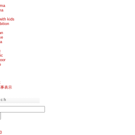
ema
ma
with kids
bition
an
se
ea
c
ic
oor
p
k
記事表示
rch
0