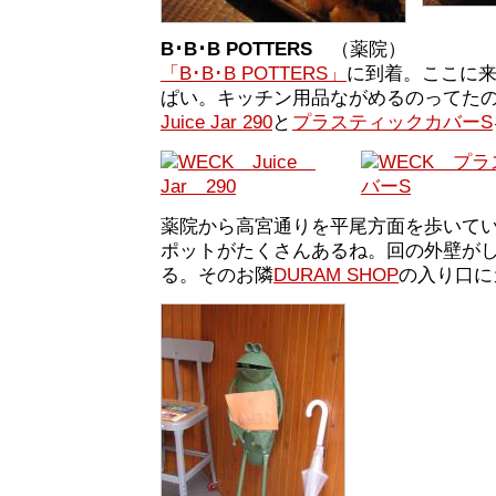
B･B･B POTTERS
（薬院）
「B･B･B POTTERS」
に到着。ここに
ぱい。キッチン用品ながめるのってた
Juice Jar 290
と
プラスティックカバーS
薬院から高宮通りを平尾方面を歩いて
ポットがたくさんあるね。回の外壁が
る。そのお隣
DURAM SHOP
の入り口に