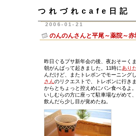
つれづれcafe日記
2006-01-21
のんのんさんと平尾～薬院～赤
昨日ぐるプサ新年会の後、夜おそーく
朝がんばって起きました。11時に
あり
んだけど、またトレボンでモーニング
さん
のリクエストで、トレボンに行き
からとちょっと控えめにパン食べるよ
いしむらの方に座って駐車場ながめて
飲んだら少し目が覚めたね。