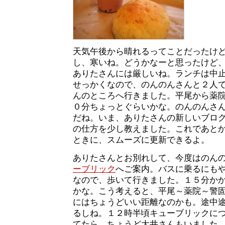
天気午後から晴れるってことだったけ
し、寒いね。どうかなーと思ったけど
ありたさんには厳しいね。ランチは中
せっかくなので、のんのんさんと２人
んのところへ行きました。平尾から薬
０分ちょっとぐらいかな。のんのんさ
だね。いま、ありたさんの新しいブロ
の仕方を少し教えました。これであと
ときに、スムーズに更新できるよ。
ありたさんとお別れして、今度はのん
ーブリック
へご案内。バスに乗るにも
なので、歩いて行きました。１５分か
かな。こう考えると、平尾～薬院～警
にはちょうどいい距離なのかも。途中
るしね。１２時半頃キューブリックに
てたら、ちょうど大井さんもいました