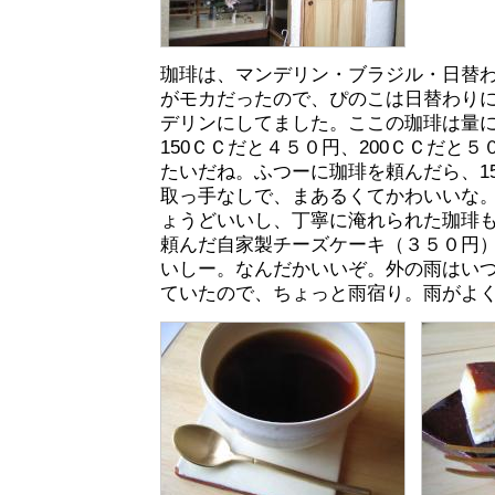
珈琲は、マンデリン・ブラジル・日替
がモカだったので、ぴのこは日替わり
デリンにしてました。ここの珈琲は量
150ＣＣだと４５０円、200ＣＣだと
たいだね。ふつーに珈琲を頼んだら、1
取っ手なしで、まあるくてかわいいな
ょうどいいし、丁寧に淹れられた珈琲
頼んだ自家製チーズケーキ（３５０円
いしー。なんだかいいぞ。外の雨はい
ていたので、ちょっと雨宿り。雨がよ