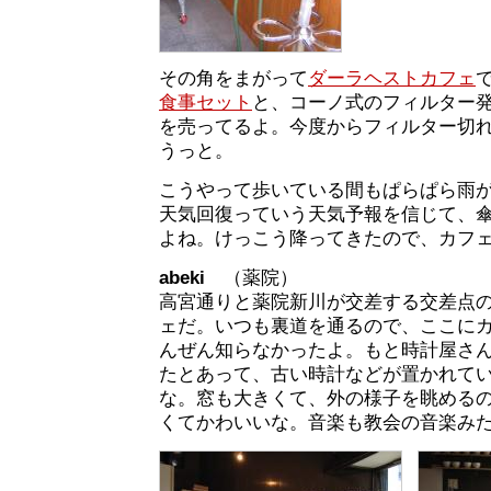
その角をまがって
ダーラヘストカフェ
食事セット
と、コーノ式のフィルター
を売ってるよ。今度からフィルター切
うっと。
こうやって歩いている間もぱらぱら雨
天気回復っていう天気予報を信じて、
よね。けっこう降ってきたので、カフ
abeki
（薬院）
高宮通りと薬院新川が交差する交差点
ェだ。いつも裏道を通るので、ここに
んぜん知らなかったよ。もと時計屋さ
たとあって、古い時計などが置かれて
な。窓も大きくて、外の様子を眺める
くてかわいいな。音楽も教会の音楽み