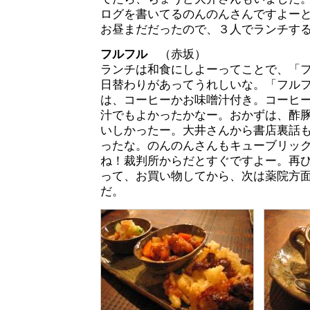
ログを書いてるのんのんさんですよー
お昼まだだったので、３人でランチす
フルフル
（赤坂）
ランチは和食にしよーってことで、「
日替わりがあってうれしいな。「フル
は、コーヒーかお味噌汁付き。コーヒ
汁でもよかったかなー。おかずは、酢
いしかったー。大井さんから書店裏話
ったな。のんのんさんもキューブリッ
ね！裁判所からだとすぐですよー。再
って、お買い物してから、次は薬院方
だ。