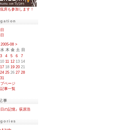
侃房も参加します！
igation
の日
の日
2005-08
>
水
木
金
土
日
3
4
5
6
7
10
11
12
13
14
17
18
19
20
21
24
25
26
27
28
31
ップページ
去記事一覧
記事
明日の記憶』荻原浩
egories
y＆kids