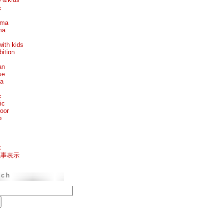
k
ema
ma
with kids
bition
an
se
ea
c
ic
oor
p
k
記事表示
rch