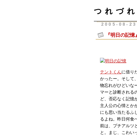
つれづれ
2005-08-23
『明日の記憶
テントくん
に借り
かったー。そして
物忘れがひどいな
マーと診断される
ど、否応なく記憶
主人公の心情とか
にも思い当たるふ
るよね。昨日何食
前は、プチアルツ
と。まじ、こわい