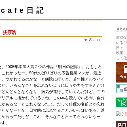
cafe日記
Abo
』荻原浩
書肆侃
23:00
いるぴ
日々。
映画、
して仕
た、2005年本屋大賞２位の作品『明日の記憶』。おもしろ
、こわかったー。50代のばりばりの広告営業マンが、最近
ー、つかれてるのかなーと病院に行くと、若年性アルツハイ
のだ。いろんなことを忘れないように日々努力をするんだけ
がどんどんとなくなり、病気が進行していくんだけど、この
がリアルに描かれているよね。この本を読んでいる間、自分
しがあるなーとこわくなったよ。だって俳優の名前とか忘れ
べたかなーとか、日常的に忘れてることがいっぱいある。以
とか言ってたけど、これ、そんなこと言ってられないなー
っす。