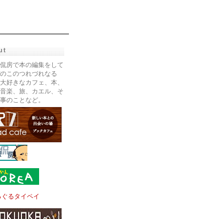
ut
侃房で本の編集をして
のこのつれづれなる
大好きなカフェ、本、
音楽、旅、カエル、そ
事のことなど。