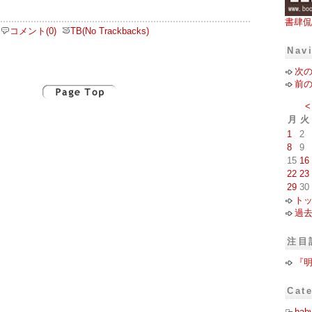
書肆侃
コメント(0)
TB(No Trackbacks)
Nav
次
前
<
月
火
1
2
8
9
15
16
22
23
29
30
ト
過
注目
『
Cat
bab