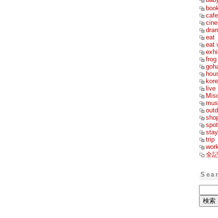
boo
cafe
cin
dra
eat
eat 
exhi
frog
goh
hou
kor
live
Mis
mus
outd
sho
spot
stay
trip
wor
全
Sea