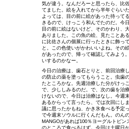
気が違う。なんだろーと思ったら、比
てました。絵を入れてから半年ぐらい
よっては、目の前に絵があった待って
きるので、けっこう和んでたのだ。今
目の前に絵はないけど、そのかわり、
ありました。この魚の絵、見たことあ
に比佐さんの個展に行ったときに飾っ
と。この色使いがかわいいよね。その
があったので、帰って確認してみよう
いするのかなー。
今日の治療は、歯石とりと、前回治療
の防止の薬を塗ってもらうこと。虫歯
たところかな。先週治療した分がけっ
で、少ししみるのだ。で、次の歯を治
けないので、今日は治療はなし。今週
あるからって言ったら、では次回にし
議に思ったかもね、かき氷食べる予定
で今週末ソウルに行くんだもん。のんの
MANGOがあれば100％ヨーグルトピ
のところで食べるはず。今回は土曜日