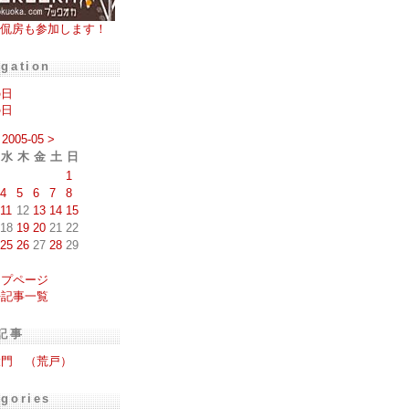
侃房も参加します！
igation
の日
の日
2005-05
>
水
木
金
土
日
1
4
5
6
7
8
11
12
13
14
15
18
19
20
21
22
25
26
27
28
29
ップページ
去記事一覧
記事
大門 （荒戸）
egories