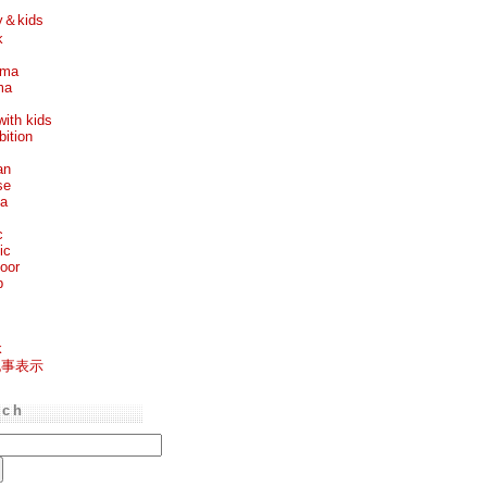
y＆kids
k
ema
ma
with kids
bition
an
se
ea
c
ic
oor
p
k
記事表示
rch