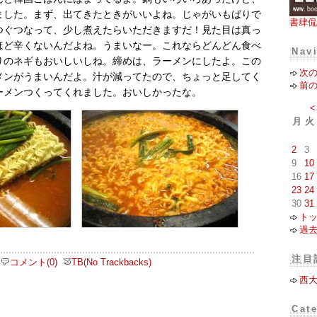
ました。まず、出てきたときがいいよね。じゃがいもばりで
書肆侃
つぐつなって、少し煮えたらいただきますだ！見た目は真っ
ほど辛くないんだよね。うまいなー。これならどんどん食べ
Nav
りのネギもおいしいしね。締めは、ラーメンにしたよ。この
次
メンがうまいんだよ。汁が減ってたので、ちょっと足してく
前
ーメンつくってくれました。おいしかったな。
<
月
火
2
3
9
10
16
17
23
24
30
31
ト
過
注目
コメント(0)
TB(No Trackbacks)
西
Cat