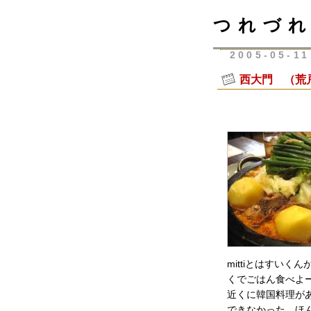
つれづれ
2005-05-11
西大門 （荒
mittiとはすい
くでごはん食べよ
近くに韓国料理が
できなかった。ほ