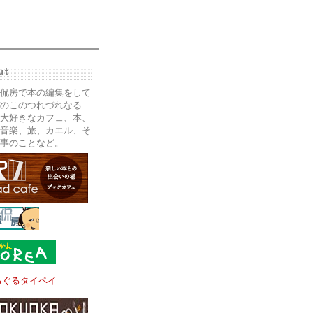
ut
侃房で本の編集をして
のこのつれづれなる
大好きなカフェ、本、
音楽、旅、カエル、そ
事のことなど。