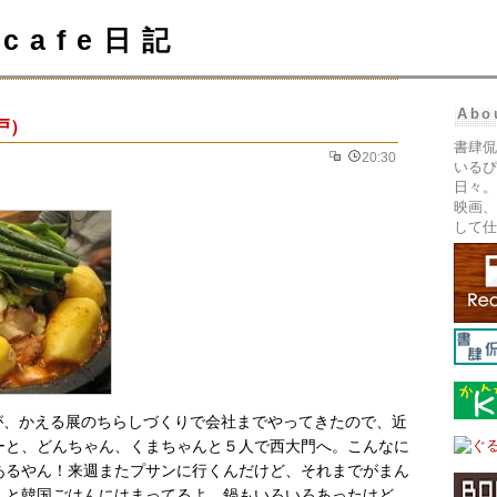
cafe日記
Abo
戸）
書肆侃
20:30
いるぴ
日々。
映画、
して仕
くんが、かえる展のちらしづくりで会社までやってきたので、近
ーと、どんちゃん、くまちゃんと５人で西大門へ。こんなに
あるやん！来週またプサンに行くんだけど、それまでがまん
んと韓国ごはんにはまってるよ。鍋もいろいろあったけど、