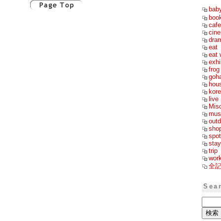
bab
boo
cafe
cin
dra
eat
eat 
exhi
frog
goh
hou
kor
live
Mis
mus
outd
sho
spot
stay
trip
wor
全
Sea