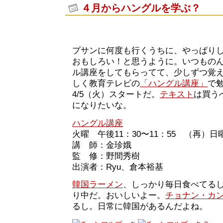
４月からハングルを学ぶ？
プサンに何度も行くうちに、やっぱり
おもしろい！と思うように。いつもの
ル講座をしてもらってて、少しずつ覚
しく教育テレビの
「ハングル講座」
で
4/5（火）スタートだ。
テキスト
は買う
になりたいな。
ハングル講座
火曜 午後11：30〜11：55 （再）日曜
講 師：金珍娥
監 修：野間秀樹
出演者：Ryu、倉本裕基
韓国ラーメン
、しっかり毎日食べてる
り中だ。おいしいよー。
チョナン・カ
るし。日常に韓国があるんだよね。