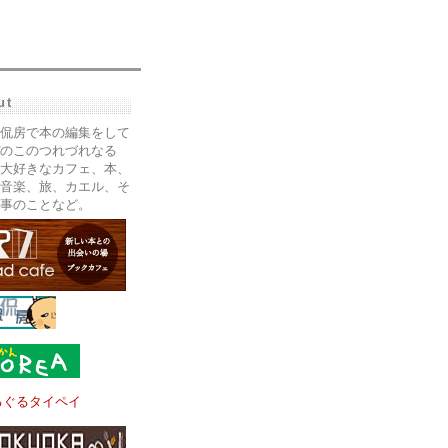
ut
侃房で本の編集をして
のこのつれづれなる
大好きなカフェ、本、
音楽、旅、カエル、そ
事のことなど。