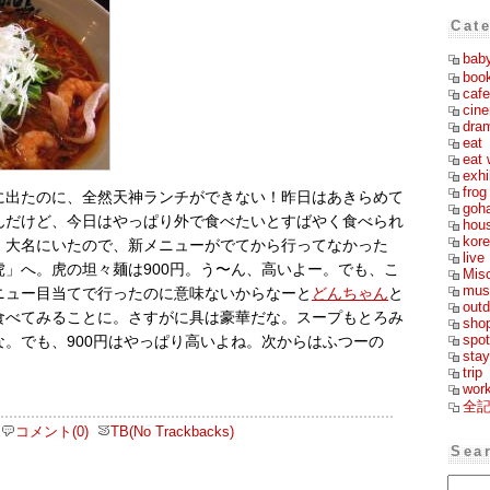
Cat
bab
boo
cafe
cin
dra
eat
eat 
exhi
frog
に出たのに、全然天神ランチができない！昨日はあきらめて
goh
んだけど、今日はやっぱり外で食べたいとすばやく食べられ
hou
kor
。大名にいたので、新メニューがでてから行ってなかった
live
虎」へ。虎の坦々麺は900円。う〜ん、高いよー。でも、こ
Mis
mus
ニュー目当てで行ったのに意味ないからなーと
どんちゃん
と
outd
食べてみることに。さすがに具は豪華だな。スープもとろみ
sho
spot
な。でも、900円はやっぱり高いよね。次からはふつーの
stay
trip
wor
全
コメント(0)
TB(No Trackbacks)
Sea