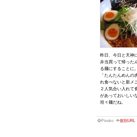
昨日、今日と天神
弁当買って帰った
る麺にすることに
「たんたんめんの
れ食べないと新メ
２人気合い入れて
があっておいしい
坦々麺だね。
Pinoko
個別URL