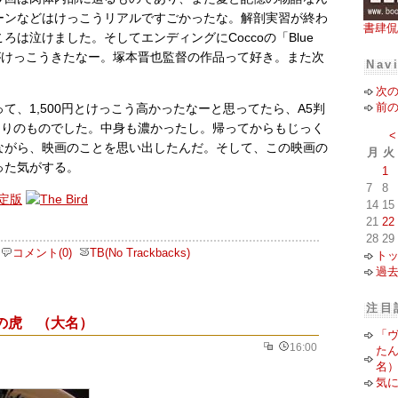
ーンなどはけっこうリアルですごかったな。解剖実習が終わ
書肆侃
ろは泣けました。そしてエンディングにCoccoの「Blue
のがけっこうきたなー。塚本晋也監督の作品って好き。また次
Nav
次
前
て、1,500円とけっこう高かったなーと思ってたら、A5判
かなりのものでした。中身も濃かったし。帰ってからもじっく
<
ながら、映画のことを思い出したんだ。そして、この映画の
月
火
った気がする。
1
7
8
14
15
21
22
28
29
コメント(0)
TB(No Trackbacks)
ト
過
注目
の虎 （大名）
「
16:00
た
名
気