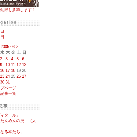
侃房も参加します！
igation
の日
の日
2005-03
>
水
木
金
土
日
2
3
4
5
6
9
10
11
12
13
16
17
18
19
20
23
24
25
26
27
30
31
ップページ
去記事一覧
記事
ヴィタール」
んたんめんの虎 （大
）
になる本たち。