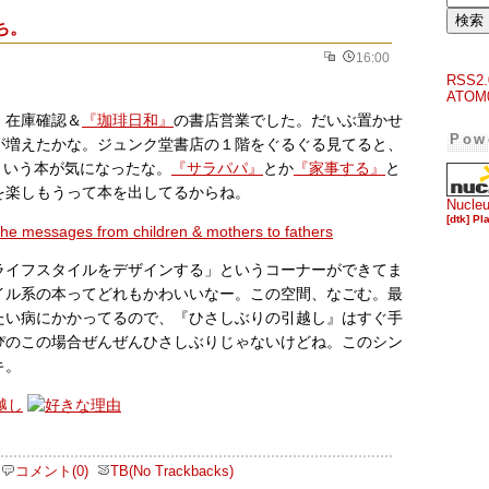
ち。
16:00
RSS2.
ATOM
、在庫確認＆
『珈琲日和』
の書店営業でした。だいぶ置かせ
Pow
が増えたかな。ジュンク堂書店の１階をぐるぐる見てると、
という本が気になったな。
『サラパパ』
とか
『家事する』
と
を楽しもうって本を出してるからね。
Nucle
[dtk] Pl
ライフスタイルをデザインする」というコーナーができてま
イル系の本ってどれもかわいいなー。この空間、なごむ。最
たい病にかかってるので、『ひさしぶりの引越し』はすぐ手
ぴのこの場合ぜんぜんひさしぶりじゃないけどね。このシン
キ。
コメント(0)
TB(No Trackbacks)