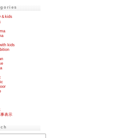
egories
y＆kids
k
ema
ma
with kids
bition
an
se
ea
c
ic
oor
p
k
記事表示
rch