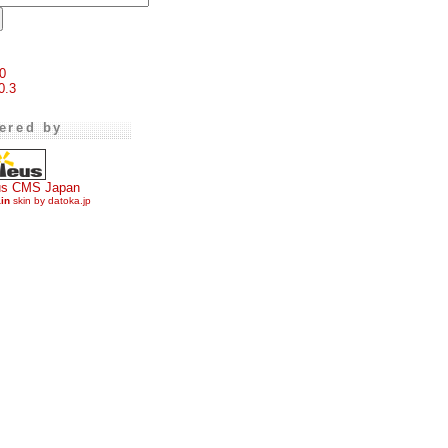
0
0.3
ered by
us CMS Japan
ain
skin by datoka.jp