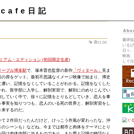
cafe日記
Abo
」
書肆侃
21:00
いるぴ
日々。
映画、
して仕
リーブル博多駅
で、塚本晋也監督の新作
「ヴィタール」
見ま
前の席をゲット。最初不思議なイメージ映像で始まり、博史
に遭い、記憶をなくしていることがわかる。記憶をなくした
かれ、医学部に入学し、解剖実習で、解剖にのめりこんでい
剖していく中で、徐々に記憶をとりもどしていき、恋人を事
う事実を知りつつも、恋人のいる死の世界と、解剖実習をし
き来するのだ。
いて２作目だったんだけど、けっこう作風が変わったな。沖
スのシーンも）などね。今までは都市と肉体をテーマにとり
今回は肉体内部に迫るものであり、また愛と記憶の物語なん