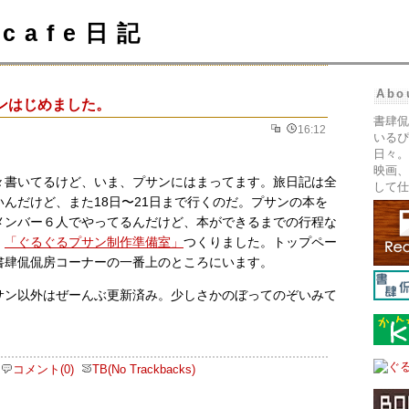
cafe日記
Abo
ンはじめました。
書肆侃
16:12
いるぴ
日々。
映画、
々書いてるけど、いま、プサンにはまってます。旅日記は全
して仕
んだけど、また18日〜21日まで行くのだ。プサンの本を
メンバー６人でやってるんだけど、本ができるまでの行程な
、
「ぐるぐるプサン制作準備室」
つくりました。トップペー
書肆侃侃房コーナーの一番上のところにいます。
サン以外はぜーんぶ更新済み。少しさかのぼってのぞいみて
コメント(0)
TB(No Trackbacks)