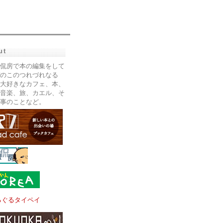
ut
侃房で本の編集をして
のこのつれづれなる
大好きなカフェ、本、
音楽、旅、カエル、そ
事のことなど。