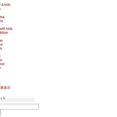
y＆kids
k
ema
ma
with kids
bition
an
se
ea
c
ic
oor
p
k
記事表示
rch