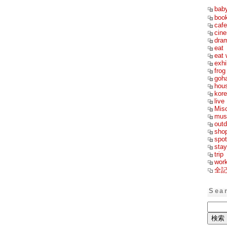
bab
boo
cafe
cin
dra
eat
eat 
exhi
frog
goh
hou
kor
live
Mis
mus
outd
sho
spot
stay
trip
wor
全
Sea