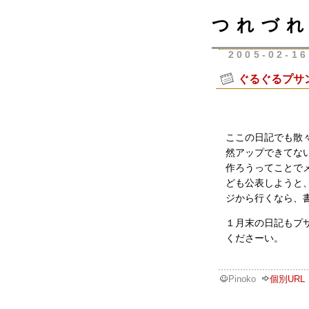
つれづれ
2005-02-16
ぐるぐるプサ
ここの日記でも散
然アップできてない
作ろうってことで
ども公表しようと
ジから行くなら、
１月末の日記もプ
くださーい。
Pinoko
個別URL