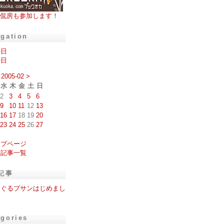
侃房も参加します！
igation
の日
の日
2005-02
>
水
木
金
土
日
2
3
4
5
6
9
10
11
12
13
16
17
18
19
20
23
24
25
26
27
ップページ
去記事一覧
記事
るぐるプサンはじめまし
。
egories