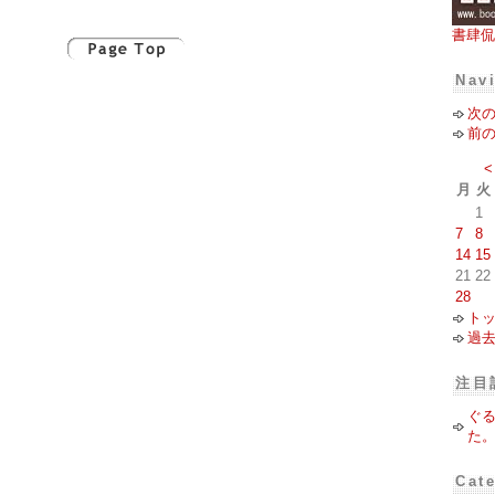
書肆侃
Nav
次
前
<
月
火
1
7
8
14
15
21
22
28
ト
過
注目
ぐ
た
Cat