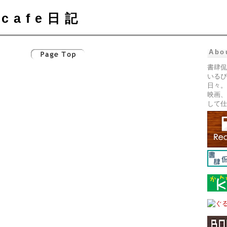
cafe日記
Abo
書肆侃
いるぴ
日々。
映画、
して仕