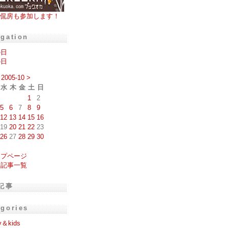
侃房も参加します！
igation
の日
の日
2005-10
>
水
木
金
土
日
1
2
5
6
7
8
9
12
13
14
15
16
19
20
21
22
23
26
27
28
29
30
ップページ
去記事一覧
記事
egories
y＆kids