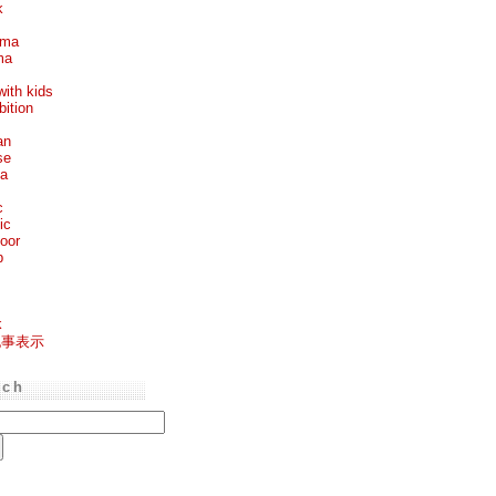
k
ema
ma
with kids
bition
an
se
ea
c
ic
oor
p
k
記事表示
rch