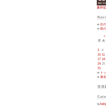
書肆侃
Nav
次
前
<
月
火
3
4
10
11
17
18
24
25
31
ト
過
注目
Cat
bab