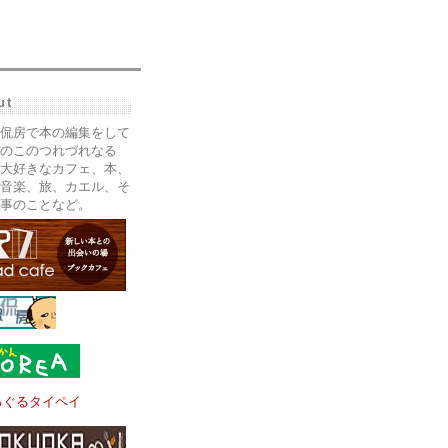
ut
侃房で本の編集をして
のこのつれづれなる
大好きなカフェ、本、
音楽、旅、カエル、そ
事のことなど。