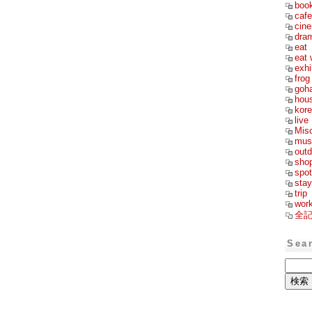
boo
cafe
cin
dra
eat
eat 
exhi
frog
goh
hou
kor
live
Mis
mus
outd
sho
spot
stay
trip
wor
全
Sea