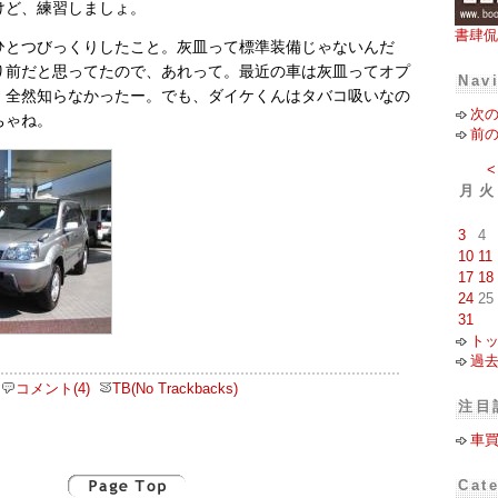
けど、練習しましょ。
書肆侃
ひとつびっくりしたこと。灰皿って標準装備じゃないんだ
り前だと思ってたので、あれって。最近の車は灰皿ってオプ
Nav
。全然知らなかったー。でも、ダイケくんはタバコ吸いなの
次
ちゃね。
前
<
月
火
3
4
10
11
17
18
24
25
31
ト
過
コメント(4)
TB(No Trackbacks)
注目
車
Cat