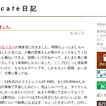
cafe日記
Abo
ました。
書肆侃
11:00
いるぴ
日々。
映画、
グモーター
の博多店に行きました。時間ちょっとおしちゃ
して仕
着したときには、八幡の営業さんが車のチェックをしてくれ
とか傷ないですよ、状態いいですねーって。またまた車に乗
いろしてもう本契約しちゃいました。ここでびしっと現金買
いいけど、もちろんローンです。しかもちょい長期。おっき
ど、大事に乗ってね。
14年式のエクストレイルST-4WD。まだ29,000kmしか
初の車検で手放したみたい。色はシルバーだよ。ダイケくん
欲しかったみたいだけど、あまり市場にでまわってなくて、
こは断念ね。シルバーは汚れも目立たないからいいよね。何
週間ぐらいで納車になるはず。ちょっと大きいので、ぴのこ