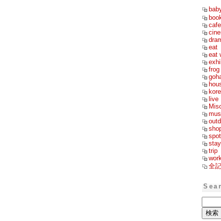
bab
boo
cafe
cin
dra
eat
eat 
exhi
frog
goh
hou
kor
live
Mis
mus
outd
sho
spot
stay
trip
wor
全
Sea