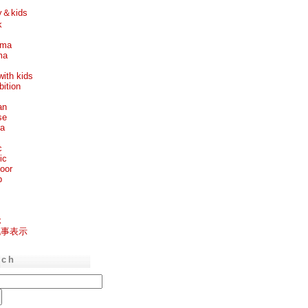
y＆kids
k
ema
ma
with kids
bition
an
se
ea
c
ic
oor
p
k
記事表示
rch