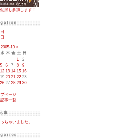
侃房も参加します！
igation
の日
の日
2005-10
>
水
木
金
土
日
1
2
5
6
7
8
9
12
13
14
15
16
19
20
21
22
23
26
27
28
29
30
ップページ
去記事一覧
記事
買っちゃいました。
egories