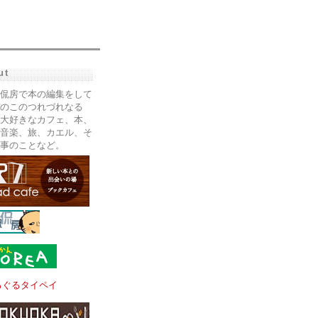
ut
侃房で本の編集をして
のこのつれづれなる
大好きなカフェ、本、
音楽、旅、カエル、そ
事のことなど。