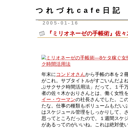
つれづれcafe日記
2005-01-16
『ミリオネーゼの手帳術』佐々
年末に
コンドオさん
から手帳の本を２
がこれ。サブタイトルがすごいんだよね
ぶサクサク時間活用法」だって。１千
者の佐々木かおりさんとは、働く女性
イー・ウーマン
の社長さんでした。こ
たな。仕事の種類もボリュームもだい
はスケジュール管理をしっかりして、
思ってところだったので。１週間スケ
があるってのがいいね。これは絶対使