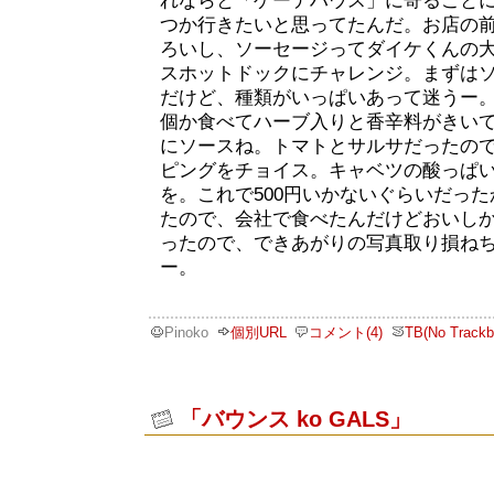
れならと「ゲーテハウス」に寄ること
つか行きたいと思ってたんだ。お店の
ろいし、ソーセージってダイケくんの
スホットドックにチャレンジ。まずは
だけど、種類がいっぱいあって迷うー
個か食べてハーブ入りと香辛料がきい
にソースね。トマトとサルサだったの
ピングをチョイス。キャベツの酸っぱ
を。これで500円いかないぐらいだっ
たので、会社で食べたんだけどおいし
ったので、できあがりの写真取り損ね
ー。
Pinoko
個別URL
コメント(4)
TB(No Trackb
「バウンス ko GALS」