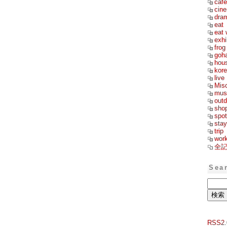
cafe
cin
dra
eat
eat 
exhi
frog
goh
hou
kor
live
Mis
mus
outd
sho
spot
stay
trip
wor
全
Sea
RSS2.