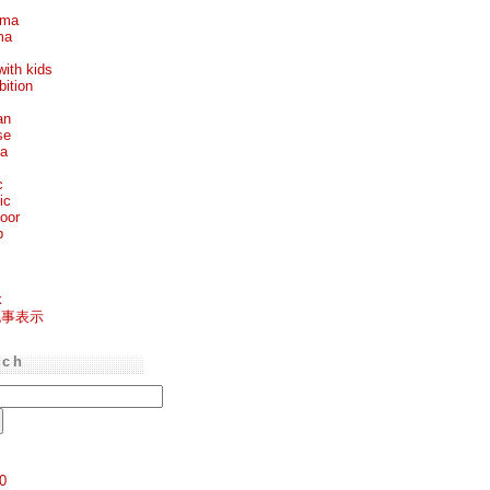
ema
ma
with kids
bition
an
se
ea
c
ic
oor
p
k
記事表示
rch
0