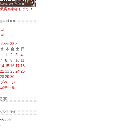
侃房も参加します！
igation
の日
の日
2005-09
>
水
木
金
土
日
1
2
3
4
7
8
9
10
11
14
15
16
17
18
21
22
23
24
25
28
29
30
ップページ
去記事一覧
記事
egories
y＆kids
k