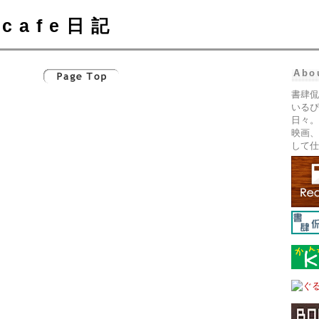
cafe日記
Abo
書肆侃
いるぴ
日々。
映画、
して仕