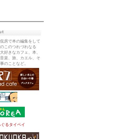
ut
侃房で本の編集をして
のこのつれづれなる
大好きなカフェ、本、
音楽、旅、カエル、そ
事のことなど。