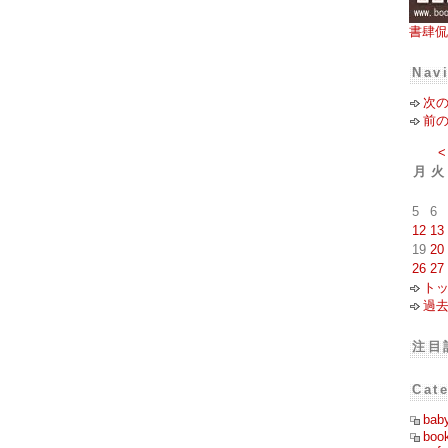
書肆侃
Nav
次
前
<
月
火
5
6
12
13
19
20
26
27
ト
過
注目
Cat
bab
boo