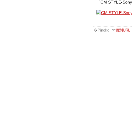
「CM STYLE-So
Pinoko
個別URL