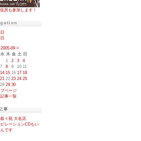
侃房も参加します！
igation
の日
の日
2005-09
>
水
木
金
土
日
1
2
3
4
7
8
9
10
11
14
15
16
17
18
21
22
23
24
25
28
29
30
ップページ
去記事一覧
記事
叙々苑 大名店
ピレーションCDもい
もんです