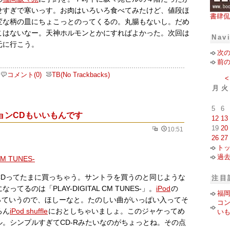
せすぎで寒いっす。お肉はいろいろ食べてみたけど、値段ほ
書肆侃
変な柄の皿にちょこっとのってくるの。丸腸もないし。だめ
こはないなー。天神ホルモンとかにすればよかった。次回は
Nav
元に行こう。
次
前
コメント(0)
TB(No Trackbacks)
<
月
火
5
6
ョンCDもいいもんです
12
13
19
20
10:51
26
27
ト
過
CDってたまに買っちゃう。サントラを買うのと同じような
注目
てるのは「PLAY-DIGITAL CM TUNES-」。
iPod
の
福岡
録っていうので、ほしーなと。たのしい曲がいっぱい入ってそ
コン
ろん
iPod shuffle
におとしちゃいましょ。このジャケってめ
い
。シンプルすぎてCD-Rみたいなのがちょっとね。その点