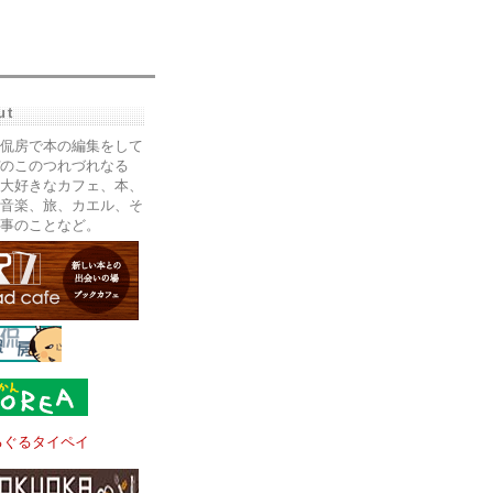
ut
侃房で本の編集をして
のこのつれづれなる
大好きなカフェ、本、
音楽、旅、カエル、そ
事のことなど。