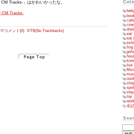
Cat
ny CM Tracks-」はかわいかったな。
bab
boo
cafe
cin
dra
コメント(0)
TB(No Trackbacks)
eat
eat 
exhi
frog
goh
hou
kor
live
Mis
mus
outd
sho
spot
stay
trip
wor
全
Sea