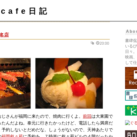
cafe日記
Abo
名店
書肆侃
20:00
いるぴ
日々。
映画、
して仕
おじさんが福岡に来たので、焼肉に行くよ。
前回
は大東園で
ったんだよね。泰元に行きたかったけど、電話したら満席だ
く予約しないとだめだな。しょうがないので、天神あたりで
の
福岡叙々苑
に予約を。７時半に叙々苑ビルの４階だったか