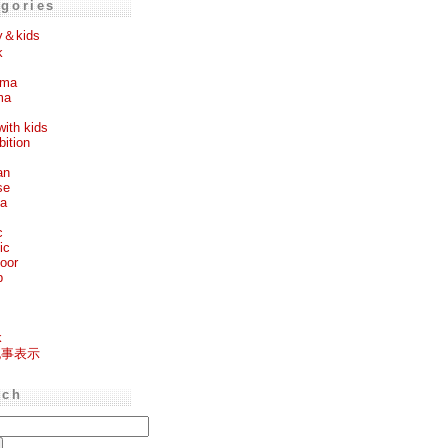
egories
y＆kids
k
ema
ma
with kids
bition
an
se
ea
c
ic
oor
p
k
記事表示
rch