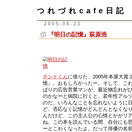
つれづれcafe日記
2005-08-23
『明日の記憶』荻原浩
テントくん
に借りた、2005年本屋大
憶』。おもしろかったー。そして、こわ
ばりの広告営業マンが、最近物忘れが
のかなーと病院に行くと、若年性アル
のだ。いろんなことを忘れないように
ど、否応なく記憶がどんどんとなくな
んだけど、この主人公の心情とかがリ
ね。この本を読んでいる間、自分にも
ーとこわくなったよ。だって俳優の名