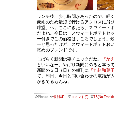
ランチ後、少し時間があったので、軽
豪雨のため最短で行けるアクロスに飛
琲堂」へ。ここにきたら、スウィート
だよね。今日は、スウィートポテトセッ
ー付きでこの価格は手ごろでしょう。
ーと思ったけど、スウィートポテトお
軽めのブレンドです。
しばらく新聞は要チェックだね。
『か
といいなー。やぱり新聞にのると本っ
新聞の３日（日）の朝刊に
『九州和菓
て、昨日、今日と問い合わせの電話が
がきてるもんね。
Pinoko
個別URL
コメント(0)
TB(No Trackb