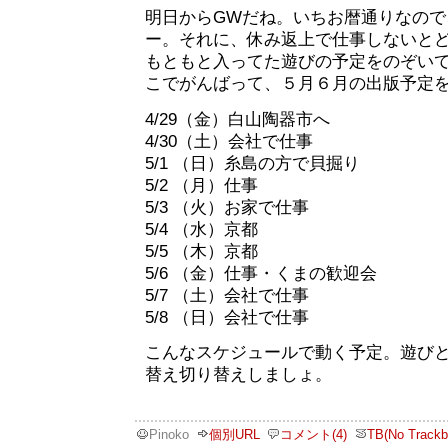
明日からGWだね。いちお暦通りなので
ー。それに、休み返上で仕事しないと
もともと入ってた遊びの予定をのぞい
こでがんばって、５月６月の出版予定
4/29（金）白山陶器市へ
4/30（土）会社で仕事
5/1 （日）糸島の方で貝掘り
5/2 （月）仕事
5/3 （火）お家で仕事
5/4 （水）京都
5/5 （木）京都
5/6 （金）仕事・くまの歓迎会
5/7 （土）会社で仕事
5/8 （日）会社で仕事
こんなスケジュールで動く予定。遊び
替え切り替えしましょ。
Pinoko
個別URL
コメント(4)
TB(No Trackb