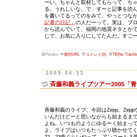
ーい。ちゃんと取材してもらって、ち
る。うれしいな。で、ずーと記事を読
を書いてるってのをみて、やっとつな
記者の日記」
の人だーって。実は、ブ
から読んでいて、福岡の地震ネタとか
じで、お気に入りにしてたんだ。すご
Pinoko
個別URL
コメント(0)
TB(No Trackb
2005-04-13
斉藤和義ライブツアー2005「青
斉藤和義のライブ、今回はZepp。Zep
いんだけどーと思いながらも始まるま
よね。いつものようにゆるーく始まっ
よ。ライブはいつもたっぷり聴かせて
22、23曲ぐらいやって、アンコール３