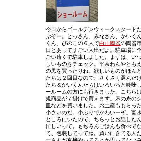
今日からゴールデンウィークスタート
ぶぞー。とっさん、みなさん、かいく
くん、ぴのこの６人で
白山陶器
の陶器
日とあってすごい人出だよ。駐車場に
ごい遠くで駐車しました。まずは、い
しいものをチェック。平茶わんやとも
の黒を買ったりね。欲しいものがほん
たちは２回目なので、さくさく選んだ
たち＆かいくんたちはいろいろと吟味
ールームの方にも行きました。こちら
規商品が７掛けで買えます。麻の糸の
皿などを買いました。お土産ももらっ
小さいのだ。小ぶりでかわいーぞ。富
ところにいたので、ちらっとお話した
忙しいって。もちろんごはんも食べて
て、包装してってね。買いにきてる人
ーさんが直接やってるとか思ってない