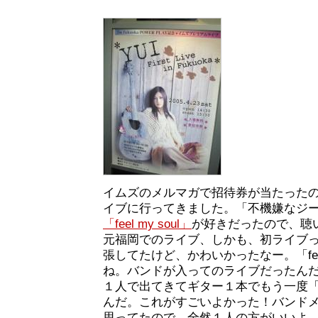
イムズのメルマガで招待券が当たった
イブに行ってきました。「不機嫌なジ
「feel my soul」
が好きだったので、聴
元福岡でのライブ、しかも、初ライブ
張してたけど、かわいかったなー。「feel 
ね。バンドが入ってのライブだったん
１人で出てきてギター１本でもう一度「feel
んだ。これがすごいよかった！バンド
思ってたので、全然１人の方がいいよ