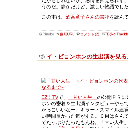
たかもしれないが、感情を抑えられず
うのだ。静かだけど、激しい物語でし
この本は、
酒呑童子さんの書評
を読ん
Pinoko
個別URL
コメント(2)
TB(No Trackb
イ・ビョンホンの生出演を見る
EZ！TV
で、
「甘い人生」
の公開ＰＲに
ホンの密着＆生出演インタビューやっ
かっこいいなー。キラー・スマイル連
い時間長かった気がする。ＣＭはさん
でたっぷりだったもんね。「甘い人生