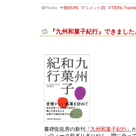
Pinoko
個別URL
コメント(0)
TB(No Trackb
『九州和菓子紀行』できました
書肆侃侃房の新刊
『九州和菓子紀行』
ンウィーク前ぎりぎりやん。間に合っ