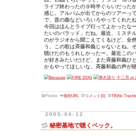
ライブ終わったの９時半ぐらいだった
感じ。アルバムが出てからのツアーっ
で、昔の曲などいろいろやってくれた
今回はほんとライブ行ってよかったな
たいのバラッド」だね。最近、ミスチ
のがラジオから聞こえてくるけど、全
う。この歌は斉藤和義じゃないとね。
聴けたのもうれしかったー。最近この
が好きみたいだけど、また斉藤和義ひ
かもやってほしいな。斉藤和義の声が
Pinoko
個別URL
コメント(0)
TB(No Trackb
2005-04-12
秘密基地で聴くベック。