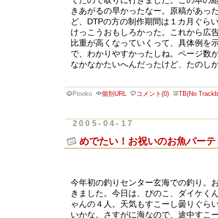
てたので取りに行きました。この本の
きあがるの早かったなー。原稿があっ
ど、DTPの方の制作期間は１カ月ぐら
けっこうおもしろかった。これから広告
比重が高くなっていくって、具体例を
で、わかりやすかったしね。ページ数
なかなかたいへんだったけど、たのし
Pinoko
個別URL
コメント(0)
TB(No Trackb
2005-04-17
めでたい！お祝いのお魚パーテ
今年初の釣りセンター玄海での釣り。
きました。今日は、ぴのこ、ダイケく
ゃんの４人。天気もすこーし曇りぐら
いかな。さすがに海なので、途中すこ