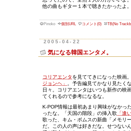
他の曲もギター１本で聴きたかったよ
Pinoko
個別URL
コメント(0)
TB(No Trackb
2005-04-22
気になる韓国エンタメ。
コリアエンタ
を見ててきになった映画。
ジョンヘ」
。予告編見てかなり見たくな
日々。コリアエンタはいつも新作の映
てくれるので参考になるな。
K-POP情報は最初あまり興味がなかっ
ったな。「天国の階段」の挿入歌
「逢い
歌った、キム・ボムスの新曲「メモリー
だ。この人の声は好きだな。せつないん