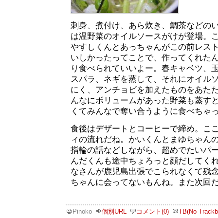
刺身、煮付け、あら炊き、鯛茶などの
は温野菜のオイルソースがけが登場。
やすしくんとあっちゃんがこの前レス
いしかったってことで、作ってくれた
り食べられていいよー。春キャベツ、
スパラ、ネギを蒸して、それにオイル
にく、アンチョビを加えたものをあた
んなにボリュームがあった野菜も蒸す
くてみんなで奪い合うように食べちゃ
食後はデザートとコーヒーで締め。こ
ィの流れだね。かいくんとまゆちゃん
指輪の話などしながら、超めでたいパ
んだくんも途中ちょろっと顔だしてく
なさんが鹿児島出張でこられなくて残
ちゃんに会ってないもんね。また次回
Pinoko
個別URL
コメント(0)
TB(No Trackb