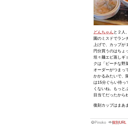
どんちゃん
と２人
園のミスドでランチ
上げで、カップが１
円分買うのはちょ
坦々麺エビ蒸しギ
クは「ピーチな野
オーダーがつまっ
かかるみたいで、
は15分ぐらい待
くないね。もっと
目当てだったから
復刻カップはまあ
Pinoko
個別URL