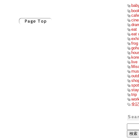
bab
boo
cafe
cin
dra
eat
eat 
exhi
frog
goh
hou
kor
live
Mis
mus
outd
sho
spot
stay
trip
wor
全
Sea