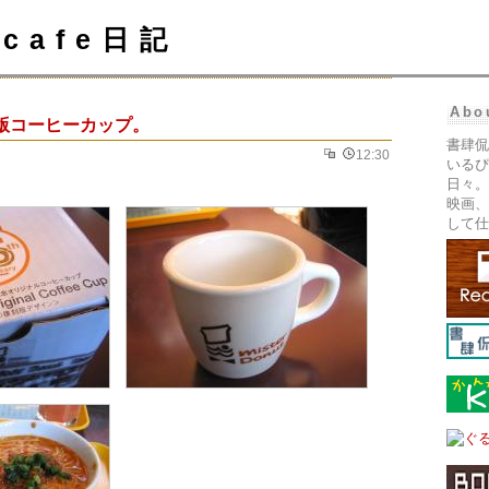
cafe日記
Abo
版コーヒーカップ。
書肆侃
12:30
いるぴ
日々。
映画、
して仕