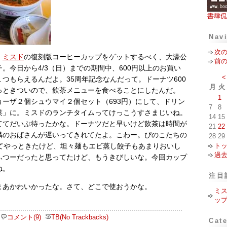
書肆侃
Nav
次
、
ミスド
の復刻版コーヒーカップをゲットするべく、大濠公
前
。今日から4/3（日）までの期間中、600円以上のお買い
<
つもらえるんだよ。35周年記念なんだって。ドーナツ600
月
火
っときついので、飲茶メニューを食べることにしたんだ。
1
ョーザ２個シュウマイ２個セット（693円）にして、ドリン
7
8
菜」に。ミスドのランチタイムってけっこうすさまじいね。
14
15
ててだいぶ待ったかな。ドーナツだと早いけど飲茶は時間が
21
22
隣のおばさんが遅いってきれてたよ。こわー。ぴのこたちの
28
29
ト
ってやっときたけど、坦々麺もエビ蒸し餃子もあまりおいし
過
ふつーだったと思ってたけど、もうきびしいな。今回カップ
ね。
注目
まあかわいかったな。さて、どこで使おうかな。
ミ
ッ
コメント(9)
TB(No Trackbacks)
Cat