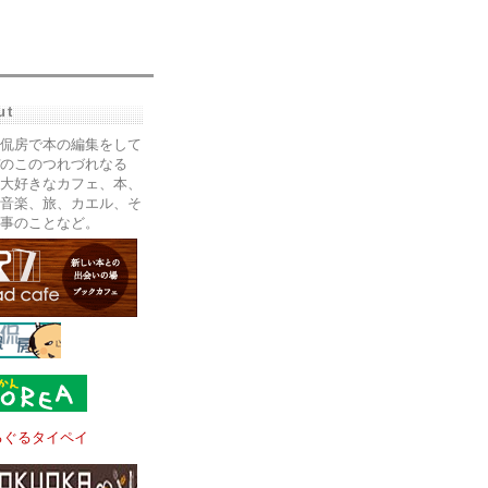
ut
侃房で本の編集をして
のこのつれづれなる
大好きなカフェ、本、
音楽、旅、カエル、そ
事のことなど。