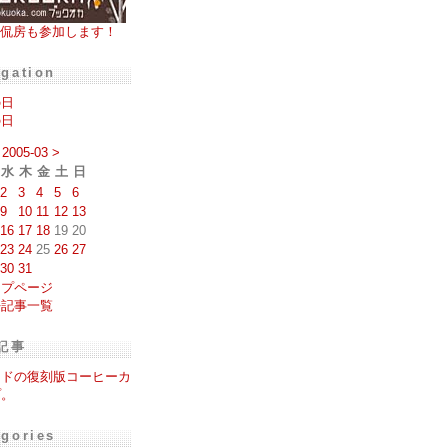
侃房も参加します！
igation
の日
の日
2005-03
>
水
木
金
土
日
2
3
4
5
6
9
10
11
12
13
16
17
18
19
20
23
24
25
26
27
30
31
ップページ
去記事一覧
記事
スドの復刻版コーヒーカ
プ。
egories