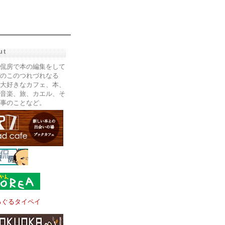
ut
侃房で本の編集をして
のこのつれづれなる
大好きなカフェ、本、
音楽、旅、カエル、そ
事のことなど。