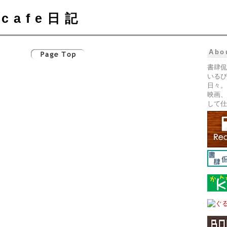
cafe日記
Abo
書肆侃
いるぴ
日々。
映画、
して仕