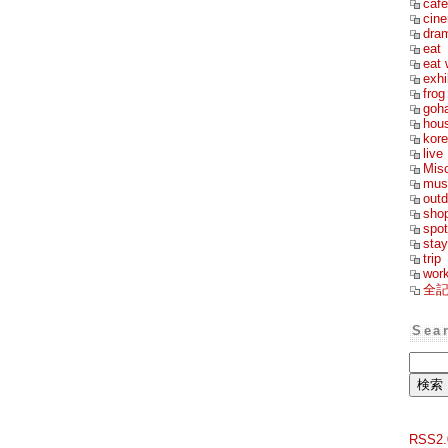
cafe
cin
dra
eat
eat 
exhi
frog
goh
hou
kor
live
Mis
mus
outd
sho
spot
stay
trip
wor
全
Sea
RSS2.