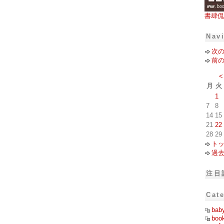
書肆侃
Nav
次
前
<
月
火
1
7
8
14
15
21
22
28
29
ト
過
注目
Cat
bab
boo