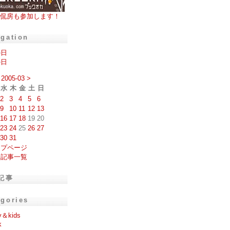
侃房も参加します！
igation
の日
の日
2005-03
>
水
木
金
土
日
2
3
4
5
6
9
10
11
12
13
16
17
18
19
20
23
24
25
26
27
30
31
ップページ
去記事一覧
記事
egories
y＆kids
k