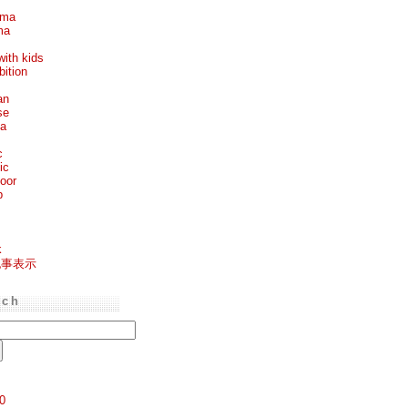
ema
ma
with kids
bition
an
se
ea
c
ic
oor
p
k
記事表示
rch
0