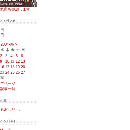
侃房も参加します！
igation
の日
の日
2004-06
>
水
木
金
土
日
2
3
4
5
6
9
10
11
12
13
16
17
18
19
20
23
24
25
26
27
30
ップページ
去記事一覧
記事
週もおわりー。
egories
y＆kids