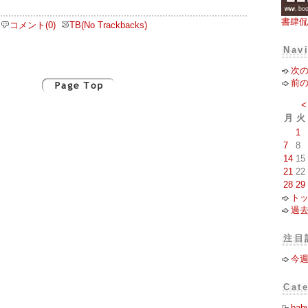
書肆侃
コメント(0)
TB(No Trackbacks)
Nav
次
前
<
月
火
1
7
8
14
15
21
22
28
29
ト
過
注目
今
Cat
bab