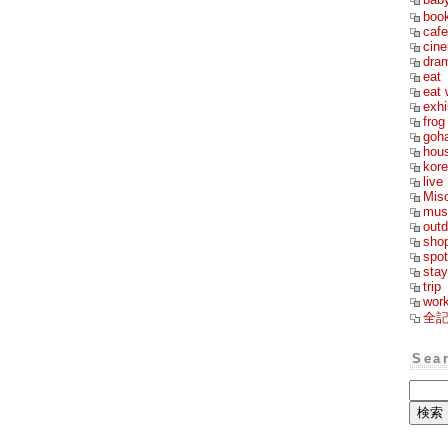
boo
cafe
cin
dra
eat
eat 
exhi
frog
goh
hou
kor
live
Mis
mus
outd
sho
spot
stay
trip
wor
全
Sea