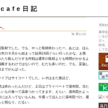
cafe日記
Abo
ー。
書肆侃
12:00
いるぴ
日々。
映画、
院取材でした。でも、やっと取材終わったー。あとは、ほん
して仕
去年の９月から始まって結局15回ぐらい行ったかな。お客
べたり飲んだりする作戦は通常の取材よりも時間がかかるよ
掲載するわけではないので、むだも多いのだ。でも、妥協し
後までがんばった。
ライブはサイコー！でした。レポはまた後ほど。
材は終わったんだけど、土日はプライベートで湯布院。当た
しいもの食べて温泉つかってきます。えらい、湯布院かよっ
泉には入ってないもんね。今週ってほんとに湯布院づけ。週
っと雨なり。だるい。