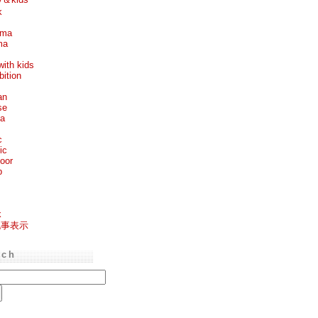
k
ema
ma
with kids
bition
an
se
ea
c
ic
oor
p
k
記事表示
rch