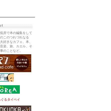
ut
侃房で本の編集をして
のこのつれづれなる
大好きなカフェ、本、
音楽、旅、カエル、そ
事のことなど。