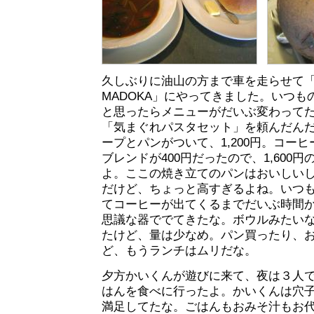
久しぶりに油山の方まで車を走らせて
MADOKA」にやってきました。いつ
と思ったらメニューがだいぶ変わって
「気まぐれパスタセット」を頼んだん
ープとパンがついて、1,200円。コー
ブレンドが400円だったので、1,600
よ。ここの焼き立てのパンはおいしい
だけど、ちょっと高すぎるよね。いつ
てコーヒーが出てくるまでだいぶ時間
思議な器ででてきたな。ボウルみたい
たけど、量は少なめ。パン買ったり、
ど、もうランチはムリだな。
夕方かいくんが遊びに来て、夜は３人
はんを食べに行ったよ。かいくんは穴
満足してたな。ごはんもおみそ汁もお