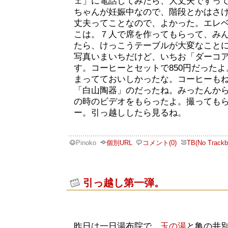
ェ」に電話してみたら、大丈夫ですっ
ちゃんが妊娠中なので、階段とかはさ
丈夫ってことなので、よかった。エレ
こは。７人で席を作ってもらって、み
たら、けっこうテーブルが大変なこと
写真いまいちだけど、いちお「ダーコ
す。コーヒーとセットで850円だった
まってておいしかったな。コーヒーも
「白山陶器」のだったね。みったんか
の時のビデオをもらったよ。撮っても
ー。引っ越ししたら見るね。
Pinoko
個別URL
コメント(0)
TB(No Trackb
引っ越し第一弾。
昨日は一日湯布院で、
玉の湯
と亀の井