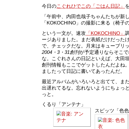
今日の
こぐれひでこの「ごはん日記」
「午前中、内田也哉子ちゃんたちが新
「KOKOCHINO」の撮影に来る（椅子
という一文が。速攻
「KOKOCHINO」
ージありました。まだ表紙だけだった
で、チェックだな。月末はキューブリ
2004・3・31創刊
が予定通りならそこで
な。こぐれさんの日記といえば、大田
創刊情報もここでゲットしたんだよね
ましたって日記に書いてあったんだ。
最近アルバムがいろいろと出てて、ま
出遅れてるな。忘れないようにちょっ
っと。
くるり「アンテナ」
スピッツ「色色