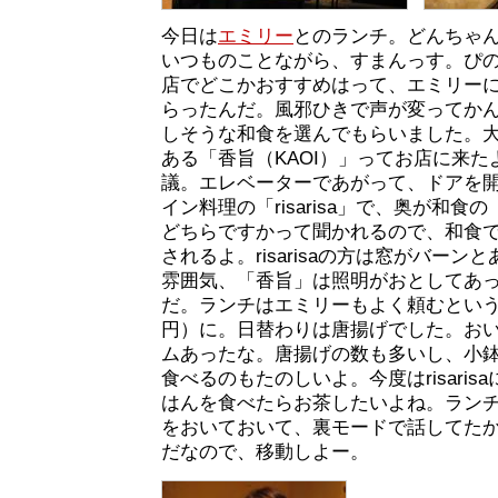
今日は
エミリー
とのランチ。どんちゃ
いつものことながら、すまんっす。ぴ
店でどこかおすすめはって、エミリー
らったんだ。風邪ひきで声が変ってか
しそうな和食を選んでもらいました。大
ある「香旨（KAOI）」ってお店に来
議。エレベーターであがって、ドアを
イン料理の「risarisa」で、奥が和
どちらですかって聞かれるので、和食
されるよ。risarisaの方は窓がバー
雰囲気、「香旨」は照明がおとしてあ
だ。ランチはエミリーもよく頼むという
円）に。日替わりは唐揚げでした。お
ムあったな。唐揚げの数も多いし、小
食べるのもたのしいよ。今度はrisari
はんを食べたらお茶したいよね。ラン
をおいておいて、裏モードで話してた
だなので、移動しよー。