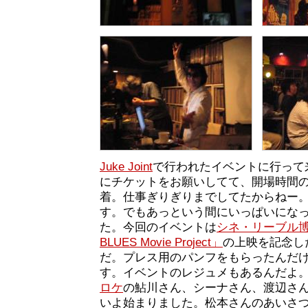
Juke Joint
で行われたイベントに行って
にチケットをお願いしてて、開場時間
着。仕事ぎりぎりまでしてたからねー
す。でもあっという間にいっぱいにな
た。今回のイベントは
シネ・リーブル
BLUES Movie Project」
の上映を記念し
だ。プレス用のパンフをもらったんだ
す。イベントのレジュメもあるんだよ
ロケ
の鮎川さん、シーナさん、渡辺さ
いよ始まりました。松本さんのあいさ