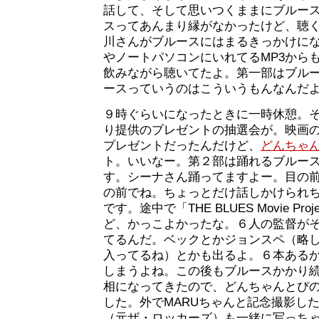
話して、そして思いつくままにブルー
スってあんまり縁がなかったけど、聴
川さんがブルースにはまるきっかけに
やノートパソコンにいれてるMP3から
飲みながら聴いてたよ。第一部はブル
ースっていうのはこういうもんなんだ
９時ぐらいになったときに一時休憩。
り提供のプレゼントの抽選会が。映画
プレゼントだったんだけど、
どんちゃ
ト。いいなー。第２部は踊れるブルー
す。シーナさん踊ってますよー。目の
の前でね。ちょっとだけ話しかけられ
です。途中で「THE BLUES Movie Pr
ど、かっこよかったな。６人の監督が
てるんだ。ベックとかジョンスペ（略
入ってるね）とかも出るよ。６本ある
しまうよね。この後もブルースかかり
相になってきたので、どんちゃんとぴの
した。外でMARUちゃんと記念撮影し
（元ザ・ロッカーズ）も一緒に写っち